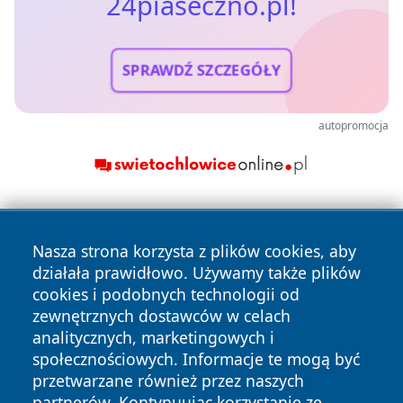
24piaseczno.pl!
SPRAWDŹ SZCZEGÓŁY
autopromocja
Nasza strona korzysta z plików cookies, aby
działała prawidłowo. Używamy także plików
cookies i podobnych technologii od
zewnętrznych dostawców w celach
Copyright © 2026 24piaseczno.pl Wszystkie prawa
analitycznych, marketingowych i
zastrzeżone.
społecznościowych. Informacje te mogą być
przetwarzane również przez naszych
partnerów. Kontynuując korzystanie ze