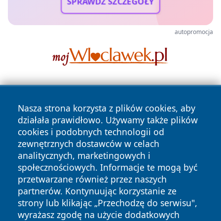
SPRAWDŹ SZCZEGÓŁY
autopromocja
Nasza strona korzysta z plików cookies, aby
działała prawidłowo. Używamy także plików
cookies i podobnych technologii od
zewnętrznych dostawców w celach
Copyright © 2026 24piaseczno.pl Wszystkie prawa
analitycznych, marketingowych i
zastrzeżone.
społecznościowych. Informacje te mogą być
przetwarzane również przez naszych
partnerów. Kontynuując korzystanie ze
Polityka
Polityka
News
Autorzy
strony lub klikając „Przechodzę do serwisu",
Prywatności
Cookies
wyrażasz zgodę na użycie dodatkowych