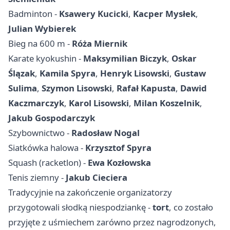
Badminton -
Ksawery Kucicki
,
Kacper Mysłek
,
Julian Wybierek
Bieg na 600 m -
Róża Miernik
Karate kyokushin -
Maksymilian Biczyk
,
Oskar
Ślązak
,
Kamila Spyra
,
Henryk Lisowski
,
Gustaw
Sulima
,
Szymon Lisowski
,
Rafał Kapusta
,
Dawid
Kaczmarczyk
,
Karol Lisowski
,
Milan Koszelnik
,
Jakub Gospodarczyk
Szybownictwo -
Radosław Nogal
Siatkówka halowa -
Krzysztof Spyra
Squash (racketlon) -
Ewa Kozłowska
Tenis ziemny -
Jakub Cieciera
Tradycyjnie na zakończenie organizatorzy
przygotowali słodką niespodziankę -
tort
, co zostało
przyjęte z uśmiechem zarówno przez nagrodzonych,