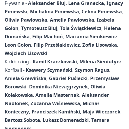
Pływanie -
Aleksander Bluj
,
Lena Granecka
,
Ignacy
Piniewski
,
Michalina Piniewska
,
Celina Piniewska
,
Oliwia Pawłowska
,
Amelia Pawłowska
,
Izabela
Golon
,
Tymoteusz Bluj
,
Tola Świątkiewicz
,
Helena
Domańska
,
Filip Machoń
,
Marianna Sienkiewicz
,
Leon Golon
,
Filip Prześlakiewicz
,
Zofia Lisowska
,
Wojciech Lisowski
Kickboxing -
Kamil Kraczkowski
,
Milena Sieniutycz
Korfball -
Ksawery Szymański
,
Szymon Ragus
,
Aniela Grewińska
,
Gabriel Puślecki
,
Przemysław
Borowski
,
Dominika Niewęgrzynek
,
Oliwia
Kołakowska
,
Amelia Masternak
,
Aleksander
Nadłonek
,
Zuzanna Wiśniewska
,
Michał
Konieczny
,
Franciszek Kamiński
,
Maja Wieczorek
,
Bartosz Sobota
,
Łukasz Domeradzki
,
Tamara
Siemieniuk