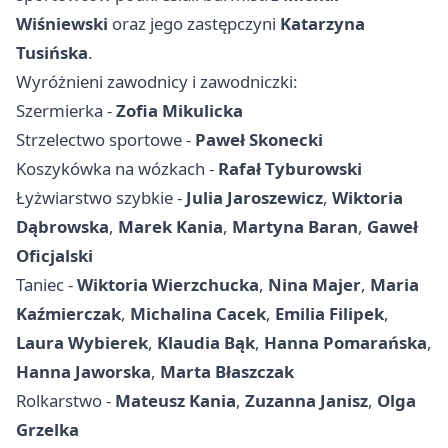
Wiśniewski
oraz jego zastępczyni
Katarzyna
Tusińska
.
Wyróżnieni zawodnicy i zawodniczki:
Szermierka -
Zofia Mikulicka
Strzelectwo sportowe -
Paweł Skonecki
Koszykówka na wózkach -
Rafał Tyburowski
Łyżwiarstwo szybkie -
Julia Jaroszewicz
,
Wiktoria
Dąbrowska
,
Marek Kania
,
Martyna Baran
,
Gaweł
Oficjalski
Taniec -
Wiktoria Wierzchucka
,
Nina Majer
,
Maria
Kaźmierczak
,
Michalina Cacek
,
Emilia Filipek
,
Laura Wybierek
,
Klaudia Bąk
,
Hanna Pomarańska
,
Hanna Jaworska
,
Marta Błaszczak
Rolkarstwo -
Mateusz Kania
,
Zuzanna Janisz
,
Olga
Grzelka