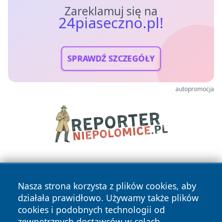
Zareklamuj się na
24piaseczno.pl!
SPRAWDŹ SZCZEGÓŁY
autopromocja
Nasza strona korzysta z plików cookies, aby
działała prawidłowo. Używamy także plików
cookies i podobnych technologii od
zewnętrznych dostawców w celach