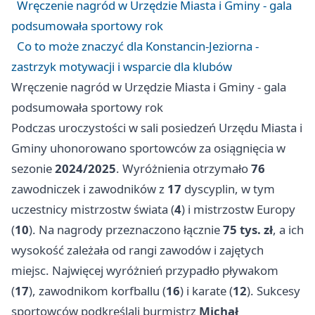
Wręczenie nagród w Urzędzie Miasta i Gminy - gala
podsumowała sportowy rok
Co to może znaczyć dla Konstancin-Jeziorna -
zastrzyk motywacji i wsparcie dla klubów
Wręczenie nagród w Urzędzie Miasta i Gminy - gala
podsumowała sportowy rok
Podczas uroczystości w sali posiedzeń Urzędu Miasta i
Gminy uhonorowano sportowców za osiągnięcia w
sezonie
2024/2025
. Wyróżnienia otrzymało
76
zawodniczek i zawodników z
17
dyscyplin, w tym
uczestnicy mistrzostw świata (
4
) i mistrzostw Europy
(
10
). Na nagrody przeznaczono łącznie
75 tys. zł
, a ich
wysokość zależała od rangi zawodów i zajętych
miejsc. Najwięcej wyróżnień przypadło pływakom
(
17
), zawodnikom korfballu (
16
) i karate (
12
). Sukcesy
sportowców podkreślali burmistrz
Michał