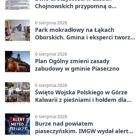
Chojnowskich przypomną o
walkach i ofiarach sierpnia 1944
6 sierpnia 2026
Park mokradłowy na Łąkach
Oborskich. Gmina i eksperci tworzą
koncepcję
6 sierpnia 2026
Plan Ogólny zmieni zasady
zabudowy w gminie Piaseczno
6 sierpnia 2026
Święto Wojska Polskiego w Górze
Kalwarii z pieśniami i hołdem dla
bohaterów
6 sierpnia 2026
Burze nad powiatem
piaseczyńskim. IMGW wydał alert
drugiego stopnia