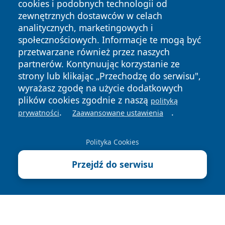
cookies i podobnych technologii od
zewnętrznych dostawców w celach
analitycznych, marketingowych i
społecznościowych. Informacje te mogą być
przetwarzane również przez naszych
Copyright © 2026 24piaseczno.pl Wszystkie prawa
partnerów. Kontynuując korzystanie ze
zastrzeżone.
strony lub klikając „Przechodzę do serwisu",
wyrażasz zgodę na użycie dodatkowych
plików cookies zgodnie z naszą
polityką
Polityka
Polityka
.
.
News
Autorzy
prywatności
Zaawansowane ustawienia
Prywatności
Cookies
Polityka Cookies
Przejdź do serwisu