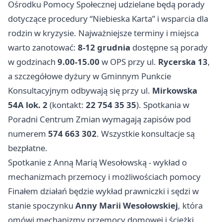
Ośrodku Pomocy Społecznej udzielane będą porady
dotyczące procedury “Niebieska Karta” i wsparcia dla
rodzin w kryzysie. Najważniejsze terminy i miejsca
warto zanotować:
8-12 grudnia
dostępne są porady
w godzinach
9.00-15.00
w OPS przy ul.
Rycerska 13
,
a szczegółowe dyżury w Gminnym Punkcie
Konsultacyjnym odbywają się przy ul.
Mirkowska
54A lok. 2
(kontakt:
22 754 35 35
). Spotkania w
Poradni Centrum Zmian wymagają zapisów pod
numerem
574 663 302
. Wszystkie konsultacje są
bezpłatne.
Spotkanie z Anną Marią Wesołowską - wykład o
mechanizmach przemocy i możliwościach pomocy
Finałem działań będzie wykład prawniczki i sędzi w
stanie spoczynku
Anny Marii Wesołowskiej
, która
omówi mechanizmy przemocy domowej i ścieżki