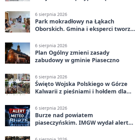
walkach i ofiarach sierpnia 1944
6 sierpnia 2026
Park mokradłowy na Łąkach
Oborskich. Gmina i eksperci tworzą
koncepcję
6 sierpnia 2026
Plan Ogólny zmieni zasady
zabudowy w gminie Piaseczno
6 sierpnia 2026
Święto Wojska Polskiego w Górze
Kalwarii z pieśniami i hołdem dla
bohaterów
6 sierpnia 2026
Burze nad powiatem
piaseczyńskim. IMGW wydał alert
drugiego stopnia
6 sierpnia 2026