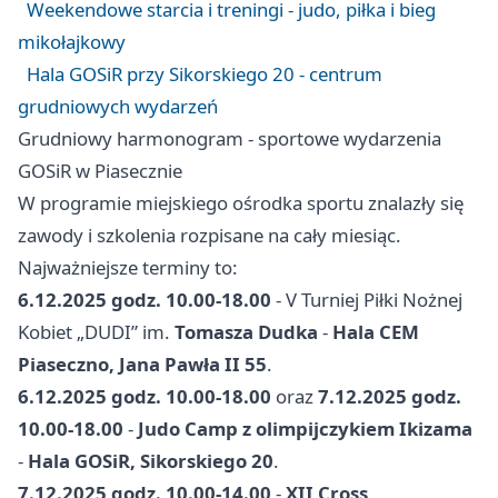
Weekendowe starcia i treningi - judo, piłka i bieg
mikołajkowy
Hala GOSiR przy Sikorskiego 20 - centrum
grudniowych wydarzeń
Grudniowy harmonogram - sportowe wydarzenia
GOSiR w Piasecznie
W programie miejskiego ośrodka sportu znalazły się
zawody i szkolenia rozpisane na cały miesiąc.
Najważniejsze terminy to:
6.12.2025 godz. 10.00-18.00
- V Turniej Piłki Nożnej
Kobiet „DUDI” im.
Tomasza Dudka
-
Hala CEM
Piaseczno, Jana Pawła II 55
.
6.12.2025 godz. 10.00-18.00
oraz
7.12.2025 godz.
10.00-18.00
-
Judo Camp z olimpijczykiem Ikizama
-
Hala GOSiR, Sikorskiego 20
.
7.12.2025 godz. 10.00-14.00
-
XII Cross