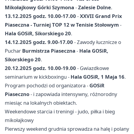
Mikołajkowy Górki Szymona
-
Zalesie Dolne
.
13.12.2025 godz. 10.00-17.00
-
XXVII Grand Prix
Piaseczna - Turniej TOP 12 w Tenisie Stołowym
-
Hala GOSiR, Sikorskiego 20
.
14.12.2025 godz. 9.00-17.00
- Zawody łucznicze o
Puchar
Burmistrza Piaseczna
-
Hala GOSiR,
Sikorskiego 20
.
20.12.2025 godz. 10.00-19.00
- Gwiazdkowe
seminarium w kickboxingu -
Hala GOSiR, 1 Maja 16
.
Program pochodzi od organizatora -
GOSiR
Piaseczno
- i zapowiada intensywny, różnorodny
miesiąc na lokalnych obiektach.
Weekendowe starcia i treningi - judo, piłka i bieg
mikołajkowy
Pierwszy weekend grudnia sprowadza na halę i polany