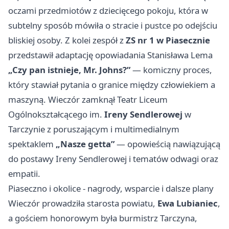
oczami przedmiotów z dziecięcego pokoju, która w
subtelny sposób mówiła o stracie i pustce po odejściu
bliskiej osoby. Z kolei zespół z
ZS nr 1 w Piasecznie
przedstawił adaptację opowiadania Stanisława Lema
„Czy pan istnieje, Mr. Johns?”
— komiczny proces,
który stawiał pytania o granice między człowiekiem a
maszyną. Wieczór zamknął Teatr Liceum
Ogólnokształcącego im.
Ireny Sendlerowej
w
Tarczynie z poruszającym i multimedialnym
spektaklem
„Nasze getta”
— opowieścią nawiązującą
do postawy Ireny Sendlerowej i tematów odwagi oraz
empatii.
Piaseczno i okolice - nagrody, wsparcie i dalsze plany
Wieczór prowadziła starosta powiatu,
Ewa Lubianiec
,
a gościem honorowym była burmistrz Tarczyna,