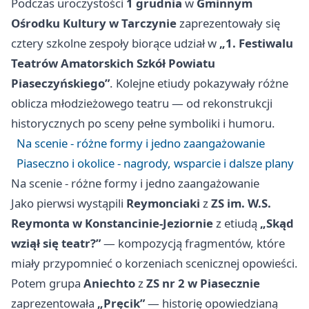
Podczas uroczystości
1 grudnia
w
Gminnym
Ośrodku Kultury w Tarczynie
zaprezentowały się
cztery szkolne zespoły biorące udział w
„1. Festiwalu
Teatrów Amatorskich Szkół Powiatu
Piaseczyńskiego”
. Kolejne etiudy pokazywały różne
oblicza młodzieżowego teatru — od rekonstrukcji
historycznych po sceny pełne symboliki i humoru.
Na scenie - różne formy i jedno zaangażowanie
Piaseczno i okolice - nagrody, wsparcie i dalsze plany
Na scenie - różne formy i jedno zaangażowanie
Jako pierwsi wystąpili
Reymonciaki
z
ZS im. W.S.
Reymonta w Konstancinie-Jeziornie
z etiudą
„Skąd
wziął się teatr?”
— kompozycją fragmentów, które
miały przypomnieć o korzeniach scenicznej opowieści.
Potem grupa
Aniechto
z
ZS nr 2 w Piasecznie
zaprezentowała
„Pręcik”
— historię opowiedzianą