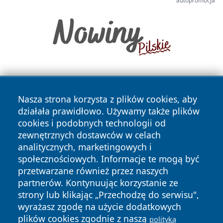
autopromocja
Nasza strona korzysta z plików cookies, aby
działała prawidłowo. Używamy także plików
cookies i podobnych technologii od
zewnętrznych dostawców w celach
Copyright © 2026 24piaseczno.pl Wszystkie prawa
analitycznych, marketingowych i
zastrzeżone.
społecznościowych. Informacje te mogą być
przetwarzane również przez naszych
partnerów. Kontynuując korzystanie ze
Polityka
Polityka
News
Autorzy
strony lub klikając „Przechodzę do serwisu",
Prywatności
Cookies
wyrażasz zgodę na użycie dodatkowych
plików cookies zgodnie z naszą
polityką