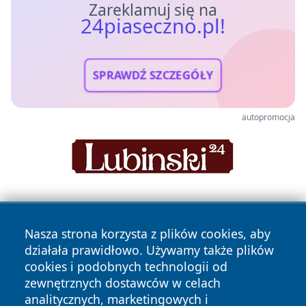
Zareklamuj się na
24piaseczno.pl!
SPRAWDŹ SZCZEGÓŁY
autopromocja
Nasza strona korzysta z plików cookies, aby
działała prawidłowo. Używamy także plików
cookies i podobnych technologii od
zewnętrznych dostawców w celach
Copyright © 2026 24piaseczno.pl Wszystkie prawa
analitycznych, marketingowych i
zastrzeżone.