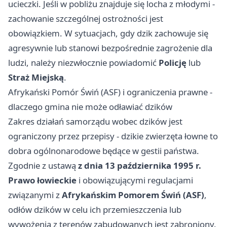
ucieczki. Jeśli w pobliżu znajduje się locha z młodymi -
zachowanie szczególnej ostrożności jest
obowiązkiem. W sytuacjach, gdy dzik zachowuje się
agresywnie lub stanowi bezpośrednie zagrożenie dla
ludzi, należy niezwłocznie powiadomić
Policję
lub
Straż Miejską
.
Afrykański Pomór Świń (ASF) i ograniczenia prawne -
dlaczego gmina nie może odławiać dzików
Zakres działań samorządu wobec dzików jest
ograniczony przez przepisy - dzikie zwierzęta łowne to
dobra ogólnonarodowe będące w gestii państwa.
Zgodnie z ustawą
z dnia 13 października 1995 r.
Prawo łowieckie
i obowiązującymi regulacjami
związanymi z
Afrykańskim Pomorem Świń (ASF)
,
odłów dzików w celu ich przemieszczenia lub
wywożenia z terenów zabudowanych jest zabroniony.