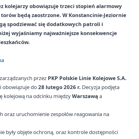
 kolejarzy obowiązuje trzeci stopień alarmowy
ł torów będą zaostrzone. W Konstancinie-Jeziornie
gą spodziewać się dodatkowych patroli i
oniżej wyjaśniamy najważniejsze konsekwencje
mieszkańców.
na
zarządzanych przez
PKP Polskie Linie Kolejowe S.A.
i obowiązuje do
28 lutego 2026 r.
Decyzja podjęta
urę kolejową na odcinku między
Warszawą
a
ch oraz uruchomienie zespołów reagowania na
ie były objęte ochroną, oraz kontrole dostępności