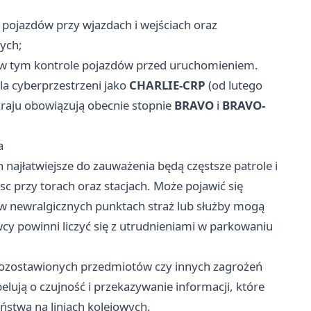
 pojazdów przy wjazdach i wejściach oraz
ych;
 w tym kontrole pojazdów przed uruchomieniem.
a cyberprzestrzeni jako
CHARLIE-CRP
(od lutego
kraju obowiązują obecnie stopnie
BRAVO
i
BRAVO-
a
h najłatwiejsze do zauważenia będą częstsze patrole i
c przy torach oraz stacjach. Może pojawić się
w newralgicznych punktach straż lub służby mogą
y powinni liczyć się z utrudnieniami w parkowaniu
ozostawionych przedmiotów czy innych zagrożeń
pelują o czujność i przekazywanie informacji, które
ństwa na liniach kolejowych.