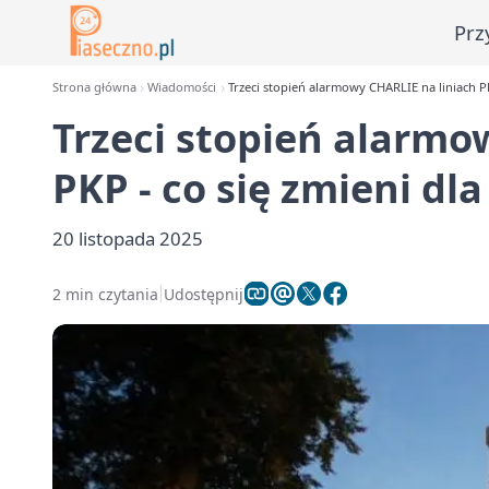
Prz
Strona główna
Wiadomości
Trzeci stopień alarmowy CHARLIE na liniach P
Trzeci stopień alarmo
PKP - co się zmieni dl
20 listopada 2025
2 min czytania
Udostępnij