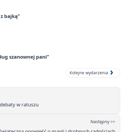
 z bajką”
ług szanownej pani”
Kolejne wydarzenia
 debaty w ratuszu
Następny >>
świąteczna opowieść o magii i drobnych radościach