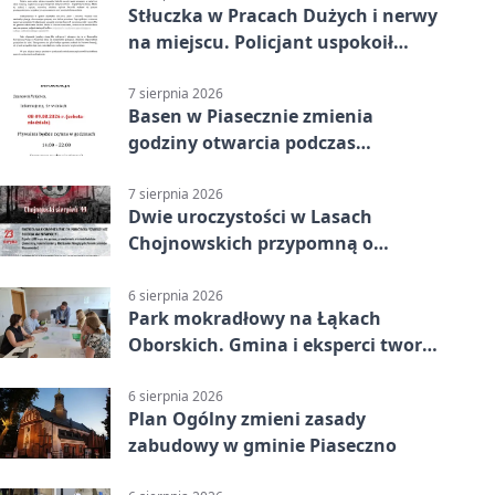
Stłuczka w Pracach Dużych i nerwy
na miejscu. Policjant uspokoił
sytuację
7 sierpnia 2026
Basen w Piasecznie zmienia
godziny otwarcia podczas
weekendu
7 sierpnia 2026
Dwie uroczystości w Lasach
Chojnowskich przypomną o
walkach i ofiarach sierpnia 1944
6 sierpnia 2026
Park mokradłowy na Łąkach
Oborskich. Gmina i eksperci tworzą
koncepcję
6 sierpnia 2026
Plan Ogólny zmieni zasady
zabudowy w gminie Piaseczno