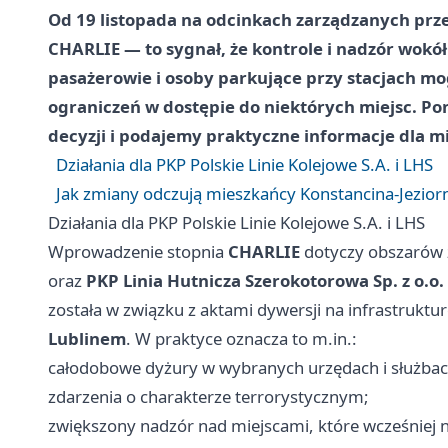
Od
19 listopada
na odcinkach zarządzanych przez
CHARLIE
— to sygnał, że kontrole i nadzór wokó
pasażerowie i osoby parkujące przy stacjach mo
ograniczeń w dostępie do niektórych miejsc. P
decyzji i podajemy praktyczne informacje dla 
Działania dla PKP Polskie Linie Kolejowe S.A. i LHS
Jak zmiany odczują mieszkańcy Konstancina-Jezior
Działania dla PKP Polskie Linie Kolejowe S.A. i LHS
Wprowadzenie stopnia
CHARLIE
dotyczy obszarów 
oraz
PKP Linia Hutnicza Szerokotorowa Sp. z o.o.
została w związku z aktami dywersji na infrastrukt
Lublinem
. W praktyce oznacza to m.in.:
całodobowe dyżury w wybranych urzędach i służba
zdarzenia o charakterze terrorystycznym;
zwiększony nadzór nad miejscami, które wcześniej n