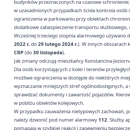
budynków przeznaczonych na czasowe schronienie;
w uzasadnionych przypadkach ścisła kontrola osób i
ograniczenia w parkowaniu przy obiektach chronion
dodatkowe zabezpieczenie transportu służbowego,
Wcześniej trzeciego stopnia alarmowego używano dl
2022 r.
do
29 lutego 2024 r.
). W innych obszarach 
CRP
(do
30 listopada
).
Jak zmiany odczują mieszkańcy Konstancina-Jeziorn
Dla osób korzystających z kolei i terenów przyległyc
możliwe ograniczenia w dostępie do niektórych miejs
wyznaczanie mniejszych stref ogólnodostępnych, a 
sprawdzać dokumenty i zawartość pojazdów. Kierowc
w pobliżu obiektów kolejowych.
W przypadku zauważenia nietypowych zachowań, p
należy dzwonić pod numer alarmowy
112
. Służby a
pomagają w szybkiej reakcji i zapewnieniu bezpiecze