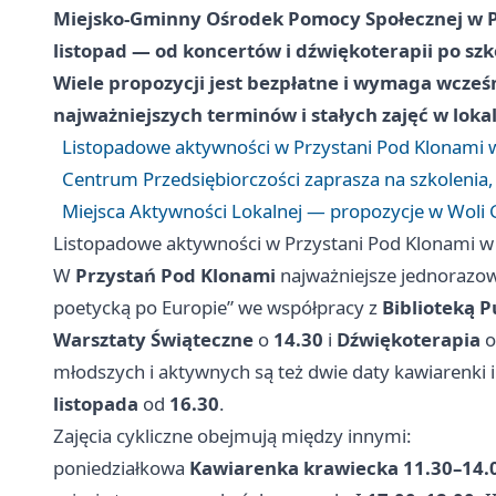
Miejsko‑Gminny Ośrodek Pomocy Społecznej w
listopad — od koncertów i dźwiękoterapii po sz
Wiele propozycji jest
bezpłatne
i wymaga wcześni
najważniejszych terminów i stałych zajęć w lok
Listopadowe aktywności w Przystani Pod Klonami w
Centrum Przedsiębiorczości zaprasza na szkolenia,
Miejsca Aktywności Lokalnej — propozycje w Woli 
Listopadowe aktywności w Przystani Pod Klonami w 
W
Przystań Pod Klonami
najważniejsze jednorazo
poetycką po Europie” we współpracy z
Biblioteką P
Warsztaty Świąteczne
o
14.30
i
Dźwiękoterapia
młodszych i aktywnych są też dwie daty kawiarenki
listopada
od
16.30
.
Zajęcia cykliczne obejmują między innymi:
poniedziałkowa
Kawiarenka krawiecka
11.30–14.