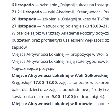
6 listopada
— szkolenie „Osiągnij sukces na Instag
7 i 21 listopada
— cykl Akademii „Kreatywność i Pr
20 listopada
— szkolenie „Osiągnij sukces na TikTo
27 listopada
— Networking po angielsku
18.00–21
W ofercie są też warsztaty Akademii Rodziny dotycz
budżetem oraz profilaktyki uzależnień; większość dz
zapisów.
Miejsca Aktywności Lokalnej — propozycje w Woli G
Miejsca Aktywności Lokalnej mają stałe tygodniow
Najważniejsze pozycje:
Miejsce Aktywności Lokalnej w Woli Gołkowskiej
Kręgosłup”
17.00–18.00
, zajęcia taneczne wieczore
balet dla dzieci oraz zajęcia popołudniowe; środy i c
kawiarenka dla mam
9.00–11.00
(co drugi piątek).
Miejsce Aktywności Lokalnej w Runowie
— ponied