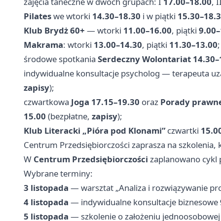
zajęcia taneczne w dwóch grupach: I
17.00–18.00
, I
Pilates
we wtorki
14.30–18.30
i w piątki
15.30–18.
Klub Brydż 60+
— wtorki
11.00–16.00
, piątki
9.00–
Makrama
: wtorki
13.00–14.30
, piątki
11.30–13.00
;
środowe spotkania
Serdeczny Wolontariat
14.30–
indywidualne konsultacje psycholog — terapeuta uza
zapisy
);
czwartkowa
Joga
17.15–19.30
oraz
Porady prawn
15.00
(bezpłatne,
zapisy
);
Klub Literacki „Pióra pod Klonami”
czwartki
15.0
Centrum Przedsiębiorczości zaprasza na szkolenia, 
W
Centrum Przedsiębiorczości
zaplanowano cykl p
Wybrane terminy:
3 listopada
— warsztat „Analiza i rozwiązywanie 
4 listopada
— indywidualne konsultacje biznesowe
5 listopada
— szkolenie o założeniu jednoosobowej 