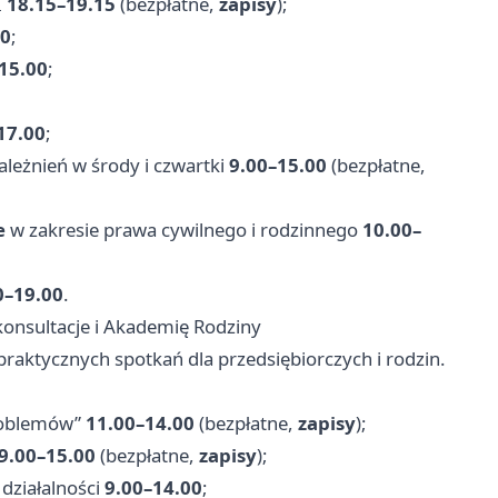
I
18.15–19.15
(bezpłatne,
zapisy
);
30
;
15.00
;
17.00
;
leżnień w środy i czwartki
9.00–15.00
(bezpłatne,
e
w zakresie prawa cywilnego i rodzinnego
10.00–
0–19.00
.
konsultacje i Akademię Rodziny
raktycznych spotkań dla przedsiębiorczych i rodzin.
problemów”
11.00–14.00
(bezpłatne,
zapisy
);
9.00–15.00
(bezpłatne,
zapisy
);
działalności
9.00–14.00
;