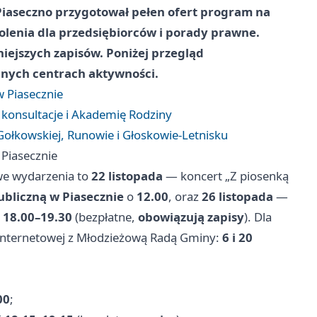
Piaseczno
przygotował pełen ofert program na
kolenia dla przedsiębiorców i porady prawne.
ejszych zapisów. Poniżej przegląd
alnych centrach aktywności.
 Piasecznie
 konsultacje i Akademię Rodziny
Gołkowskiej, Runowie i Głoskowie‑Letnisku
Piasecznie
we wydarzenia to
22 listopada
— koncert „Z piosenką
ubliczną w Piasecznie
o
12.00
, oraz
26 listopada
—
o
18.00–19.30
(bezpłatne,
obowiązują zapisy
). Dla
 internetowej z Młodzieżową Radą Gminy:
6 i 20
00
;