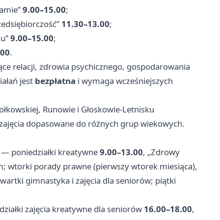
ramie”
9.00–15.00
;
zedsiębiorczość”
11.30–13.00
;
ku”
9.00–15.00
;
.00
.
ące relacji, zdrowia psychicznego, gospodarowania
iałań jest
bezpłatna
i wymaga wcześniejszych
ołkowskiej, Runowie i Głoskowie‑Letnisku
e zajęcia dopasowane do różnych grup wiekowych.
— poniedziałki kreatywne
9.00–13.00
, „Zdrowy
m; wtorki porady prawne (pierwszy wtorek miesiąca),
zwartki gimnastyka i zajęcia dla seniorów; piątki
ziałki zajęcia kreatywne dla seniorów
16.00–18.00
,