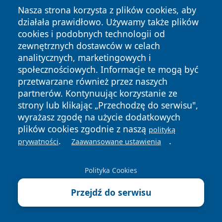
Nasza strona korzysta z plików cookies, aby
działała prawidłowo. Używamy także plików
cookies i podobnych technologii od
zewnętrznych dostawców w celach
Copyright © 2026 24piaseczno.pl Wszystkie prawa
analitycznych, marketingowych i
zastrzeżone.
społecznościowych. Informacje te mogą być
przetwarzane również przez naszych
partnerów. Kontynuując korzystanie ze
Polityka
Polityka
News
Autorzy
strony lub klikając „Przechodzę do serwisu",
Prywatności
Cookies
wyrażasz zgodę na użycie dodatkowych
plików cookies zgodnie z naszą
polityką
.
.
prywatności
Zaawansowane ustawienia
Polityka Cookies
Przejdź do serwisu