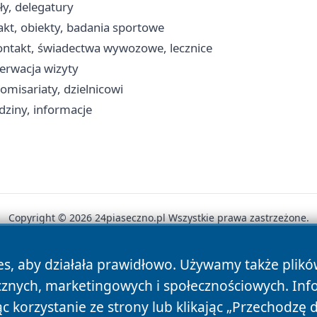
ły, delegatury
akt, obiekty, badania sportowe
kontakt, świadectwa wywozowe, lecznice
zerwacja wizyty
omisariaty, dzielnicowi
dziny, informacje
Copyright © 2026 24piaseczno.pl Wszystkie prawa zastrzeżone.
es, aby działała prawidłowo. Używamy także plik
News
Autorzy
Polityka Prywatności
Polityka Cookie
cznych, marketingowych i społecznościowych. Inf
 korzystanie ze strony lub klikając „Przechodzę 