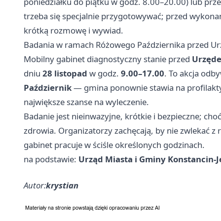
poniedziałku do piątku w godz. 8.00–20.00) lub prze
trzeba się specjalnie przygotowywać; przed wykonan
krótką rozmowę i wywiad.
Badania w ramach Różowego Października przed Ur
Mobilny gabinet diagnostyczny stanie przed
Urzęde
dniu
28 listopad
w godz.
9.00–17.00
. To akcja od
Październik
— gmina ponownie stawia na profilakty
największe szanse na wyleczenie.
Badanie jest nieinwazyjne, krótkie i bezpieczne; cho
zdrowia. Organizatorzy zachęcają, by nie zwlekać z 
gabinet pracuje w ściśle określonych godzinach.
na podstawie:
Urząd Miasta i Gminy Konstancin-J
Autor:
krystian