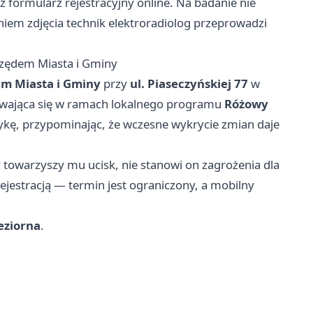
z formularz rejestracyjny online. Na badanie nie
iem zdjęcia technik elektroradiolog przeprowadzi
zędem Miasta i Gminy
m Miasta i Gminy
przy
ul. Piaseczyńskiej 77
w
bywająca się w ramach lokalnego programu
Różowy
kę, przypominając, że wczesne wykrycie zmian daje
ć towarzyszy mu ucisk, nie stanowi on zagrożenia dla
rejestracją — termin jest ograniczony, a mobilny
eziorna
.