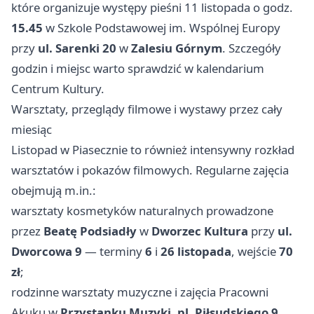
które organizuje występy pieśni 11 listopada o godz.
15.45
w Szkole Podstawowej im. Wspólnej Europy
przy
ul. Sarenki 20
w
Zalesiu Górnym
. Szczegóły
godzin i miejsc warto sprawdzić w kalendarium
Centrum Kultury.
Warsztaty, przeglądy filmowe i wystawy przez cały
miesiąc
Listopad w Piasecznie to również intensywny rozkład
warsztatów i pokazów filmowych. Regularne zajęcia
obejmują m.in.:
warsztaty kosmetyków naturalnych prowadzone
przez
Beatę Podsiadły
w
Dworzec Kultura
przy
ul.
Dworcowa 9
— terminy
6
i
26 listopada
, wejście
70
zł
;
rodzinne warsztaty muzyczne i zajęcia Pracowni
Akuku w
Przystanku Muzyki
,
pl. Piłsudskiego 9