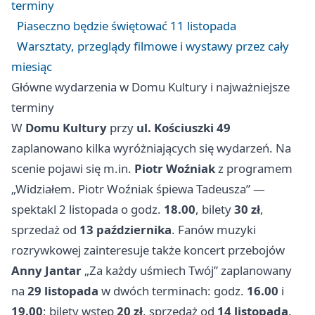
terminy
Piaseczno będzie świętować 11 listopada
Warsztaty, przeglądy filmowe i wystawy przez cały
miesiąc
Główne wydarzenia w Domu Kultury i najważniejsze
terminy
W
Domu Kultury
przy
ul. Kościuszki 49
zaplanowano kilka wyróżniających się wydarzeń. Na
scenie pojawi się m.in.
Piotr Woźniak
z programem
„Widziałem. Piotr Woźniak śpiewa Tadeusza” —
spektakl 2 listopada o godz.
18.00
, bilety
30 zł
,
sprzedaż od
13 października
. Fanów muzyki
rozrywkowej zainteresuje także koncert przebojów
Anny Jantar
„Za każdy uśmiech Twój” zaplanowany
na
29 listopada
w dwóch terminach: godz.
16.00
i
19.00
; bilety wstęp
20 zł
, sprzedaż od
14 listopada
.