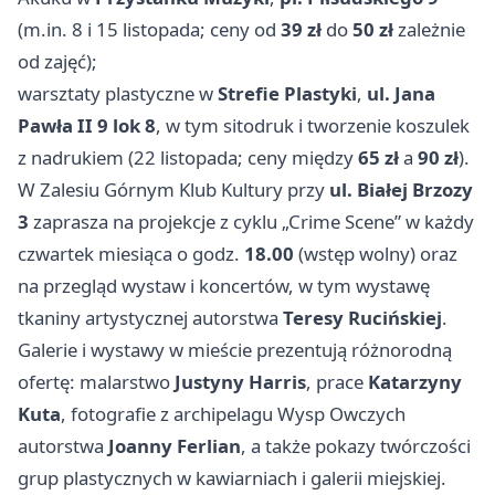
(m.in. 8 i 15 listopada; ceny od
39 zł
do
50 zł
zależnie
od zajęć);
warsztaty plastyczne w
Strefie Plastyki
,
ul. Jana
Pawła II 9 lok 8
, w tym sitodruk i tworzenie koszulek
z nadrukiem (22 listopada; ceny między
65 zł
a
90 zł
).
W Zalesiu Górnym Klub Kultury przy
ul. Białej Brzozy
3
zaprasza na projekcje z cyklu „Crime Scene” w każdy
czwartek miesiąca o godz.
18.00
(wstęp wolny) oraz
na przegląd wystaw i koncertów, w tym wystawę
tkaniny artystycznej autorstwa
Teresy Rucińskiej
.
Galerie i wystawy w mieście prezentują różnorodną
ofertę: malarstwo
Justyny Harris
, prace
Katarzyny
Kuta
, fotografie z archipelagu Wysp Owczych
autorstwa
Joanny Ferlian
, a także pokazy twórczości
grup plastycznych w kawiarniach i galerii miejskiej.