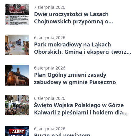
7 sierpnia 2026
Dwie uroczystości w Lasach
Chojnowskich przypomną o
walkach i ofiarach sierpnia 1944
6 sierpnia 2026
Park mokradłowy na Łąkach
Oborskich. Gmina i eksperci tworzą
koncepcję
6 sierpnia 2026
Plan Ogólny zmieni zasady
zabudowy w gminie Piaseczno
6 sierpnia 2026
Święto Wojska Polskiego w Górze
Kalwarii z pieśniami i hołdem dla
bohaterów
6 sierpnia 2026
Burze nad powiatem