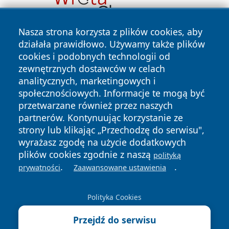
Nasza strona korzysta z plików cookies, aby
działała prawidłowo. Używamy także plików
cookies i podobnych technologii od
zewnętrznych dostawców w celach
analitycznych, marketingowych i
społecznościowych. Informacje te mogą być
przetwarzane również przez naszych
Copyright © 2026 24piaseczno.pl Wszystkie prawa
zastrzeżone.
partnerów. Kontynuując korzystanie ze
strony lub klikając „Przechodzę do serwisu",
wyrażasz zgodę na użycie dodatkowych
Polityka
Polityka
plików cookies zgodnie z naszą
polityką
News
Autorzy
Prywatności
Cookies
.
.
prywatności
Zaawansowane ustawienia
Polityka Cookies
Przejdź do serwisu