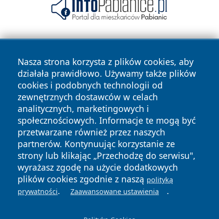
Nasza strona korzysta z plików cookies, aby
działała prawidłowo. Używamy także plików
cookies i podobnych technologii od
zewnętrznych dostawców w celach
Copyright © 2026 24piaseczno.pl Wszystkie prawa
analitycznych, marketingowych i
zastrzeżone.
społecznościowych. Informacje te mogą być
przetwarzane również przez naszych
partnerów. Kontynuując korzystanie ze
Polityka
Polityka
News
Autorzy
strony lub klikając „Przechodzę do serwisu",
Prywatności
Cookies
wyrażasz zgodę na użycie dodatkowych
plików cookies zgodnie z naszą
polityką
.
.
prywatności
Zaawansowane ustawienia