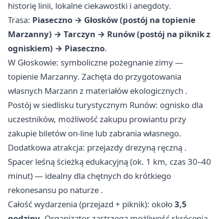
historię linii, lokalne ciekawostki i anegdoty.
Trasa:
Piaseczno → Głosków (postój na topienie
Marzanny) → Tarczyn → Runów (postój na piknik z
ogniskiem) → Piaseczno
.
W Głoskowie: symboliczne pożegnanie zimy —
topienie Marzanny. Zachęta do przygotowania
własnych Marzann z materiałów ekologicznych .
Postój w siedlisku turystycznym Runów: ognisko dla
uczestników, możliwość zakupu prowiantu przy
zakupie biletów on-line lub zabrania własnego.
Dodatkowa atrakcja: przejazdy drezyną ręczną .
Spacer leśną ścieżką edukacyjną (ok. 1 km, czas 30–40
minut) — idealny dla chętnych do krótkiego
rekonesansu po naturze .
Całość wydarzenia (przejazd + piknik): około
3,5
godziny
. Organizator zastrzega możliwość skrócenia