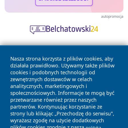
autopromocja
Nasza strona korzysta z plików cookies, aby
działała prawidłowo. Używamy także plików
cookies i podobnych technologii od
zewnętrznych dostawców w celach
Copyright © 2026 24piaseczno.pl Wszystkie prawa
analitycznych, marketingowych i
zastrzeżone.
społecznościowych. Informacje te mogą być
przetwarzane również przez naszych
partnerów. Kontynuując korzystanie ze
Polityka
Polityka
News
Autorzy
strony lub klikając „Przechodzę do serwisu",
Prywatności
Cookies
wyrażasz zgodę na użycie dodatkowych
plików cookies zgodnie z naszą
polityką