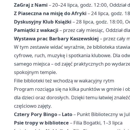
ZaGraj z Nami
– 20–24 lipca, godz. 12:00, Oddział d
Z Piaseczna na misję do Afryki
– 24 lipca, godz. 1
Dyskusyjny Klub Książki
– 28 lipca, godz. 18:00, O
Pamiątki z wakacji
– przez cały miesiąc, Oddział dla
Wystawa prac Barbary Kaszewskiej
– przez cały m
W tym zestawie widać wyraźnie, że biblioteka stawia 
cyfrowe, ruch, muzykę i spotkania klubowe. Dla odw
samego miejsca – od zajęć praktycznych po wydarze
spokojnym tempie.
Filie biblioteki też wchodzą w wakacyjny rytm
Program rozciąga się na kilka punktów w gminie i ob
dla dzieci oraz dorosłych. Dzięki temu łatwiej znaleź
częściowo zajęty.
Cztery Pory Bingo – Lato
– Punkt Biblioteczny w Ju
Psie tropy w bibliotece
– Filia Bogatki, 1–3 lipca