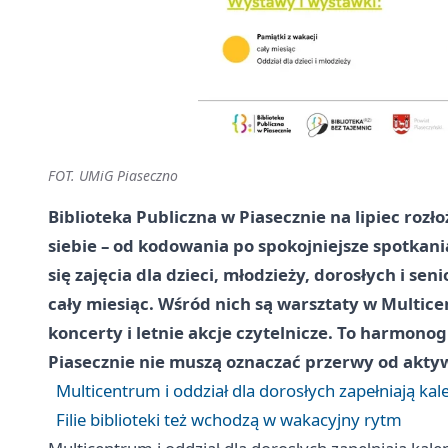
FOT. UMiG Piaseczno
Biblioteka Publiczna w Piasecznie na lipiec rozło
siebie – od kodowania po spokojniejsze spotkania
się zajęcia dla dzieci, młodzieży, dorosłych i se
cały miesiąc. Wśród nich są warsztaty w Multic
koncerty i letnie akcje czytelnicze. To harmono
Piasecznie nie muszą oznaczać przerwy od akty
Multicentrum i oddział dla dorosłych zapełniają ka
Filie biblioteki też wchodzą w wakacyjny rytm