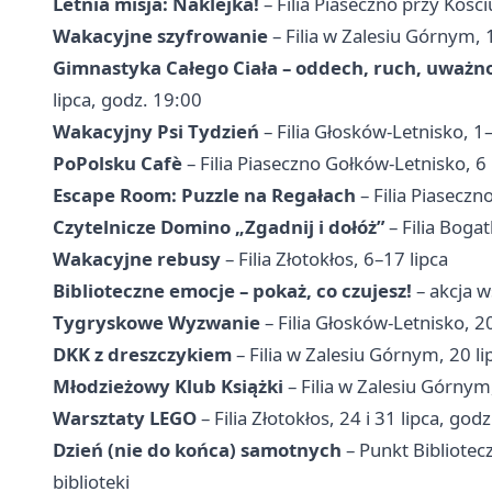
Letnia misja: Naklejka!
– Filia Piaseczno przy Kości
Wakacyjne szyfrowanie
– Filia w Zalesiu Górnym, 
Gimnastyka Całego Ciała – oddech, ruch, uważn
lipca, godz. 19:00
Wakacyjny Psi Tydzień
– Filia Głosków-Letnisko, 1–
PoPolsku Cafè
– Filia Piaseczno Gołków-Letnisko, 6 
Escape Room: Puzzle na Regałach
– Filia Piaseczn
Czytelnicze Domino „Zgadnij i dołóż”
– Filia Bogat
Wakacyjne rebusy
– Filia Złotokłos, 6–17 lipca
Biblioteczne emocje – pokaż, co czujesz!
– akcja w
Tygryskowe Wyzwanie
– Filia Głosków-Letnisko, 2
DKK z dreszczykiem
– Filia w Zalesiu Górnym, 20 li
Młodzieżowy Klub Książki
– Filia w Zalesiu Górnym
Warsztaty LEGO
– Filia Złotokłos, 24 i 31 lipca, god
Dzień (nie do końca) samotnych
– Punkt Bibliotec
biblioteki