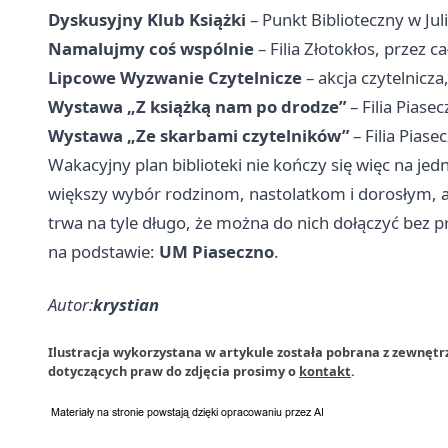
Dyskusyjny Klub Książki
– Punkt Biblioteczny w Jul
Namalujmy coś wspólnie
– Filia Złotokłos, przez cał
Lipcowe Wyzwanie Czytelnicze
– akcja czytelnicza,
Wystawa „Z książką nam po drodze”
– Filia Piase
Wystawa „Ze skarbami czytelników”
– Filia Piase
Wakacyjny plan biblioteki nie kończy się więc na jedne
większy wybór rodzinom, nastolatkom i dorosłym, a
trwa na tyle długo, że można do nich dołączyć bez p
na podstawie:
UM Piaseczno
.
Autor:
krystian
Ilustracja wykorzystana w artykule została pobrana z zewnętr
dotyczących praw do zdjęcia prosimy o
kontakt
.