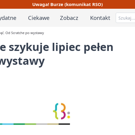
Uwaga! Burze (komunikat RSO)
ydatne
Ciekawe
Zobacz
Kontakt
zajęć. Od Scratche po wystawy
e szykuje lipiec pełen
 wystawy