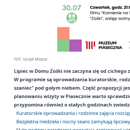
FOT. Urząd Miasta
Lipiec w Domu Zośki nie zaczyna się od cichego z
W programie są oprowadzania kuratorskie, rodz
szaniec” pod gołym niebem. Część propozycji je
planowaniu wizyty w Piasecznie warto sprawdzić 
przypomina również o stałych godzinach zwiedz
Kuratorskie oprowadzania i rodzinne zajęcia rozcią
Bezpłatna niedziela i nocny seans zamykają lipcowy
Stałe godziny zwiedzania pozwalają zaplanować wi