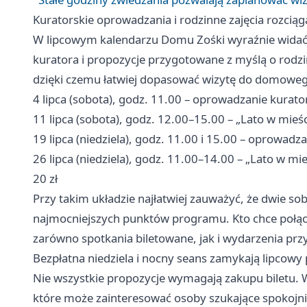
Kuratorskie oprowadzania i rodzinne zajęcia rozciąg
W lipcowym kalendarzu Domu Zośki wyraźnie widać 
kuratora i propozycje przygotowane z myślą o rodz
dzięki czemu łatwiej dopasować wizytę do domoweg
4 lipca (sobota), godz. 11.00 – oprowadzanie kurators
11 lipca (sobota), godz. 12.00–15.00 – „Lato w mieśc
19 lipca (niedziela), godz. 11.00 i 15.00 – oprowadzan
26 lipca (niedziela), godz. 11.00–14.00 – „Lato w mi
20 zł
Przy takim układzie najłatwiej zauważyć, że dwie sob
najmocniejszych punktów programu. Kto chce połącz
zarówno spotkania biletowane, jak i wydarzenia pr
Bezpłatna niedziela i nocny seans zamykają lipcowy 
Nie wszystkie propozycje wymagają zakupu biletu. W
które może zainteresować osoby szukające spokojniej