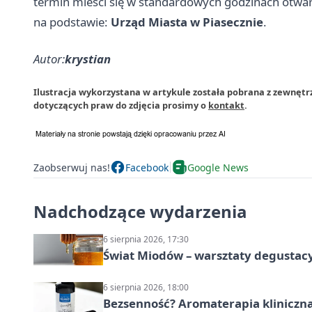
termin mieści się w standardowych godzinach otwar
na podstawie:
Urząd Miasta w Piasecznie
.
Autor:
krystian
Ilustracja wykorzystana w artykule została pobrana z zewnętr
dotyczących praw do zdjęcia prosimy o
kontakt
.
Zaobserwuj nas!
Facebook
Google News
Nadchodzące wydarzenia
6 sierpnia 2026, 17:30
Świat Miodów – warsztaty degustac
6 sierpnia 2026, 18:00
Bezsenność? Aromaterapia kliniczna