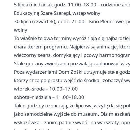
5 lipca (niedziela), godz. 11.00–18.00 – rodzinne 
Edukacyjną Szare Szeregi, wstęp wolny
30 lipca (czwartek), godz. 21.00 – Kino Plenerowe, 
wolny
To właśnie te dwa terminy wyróżniają się najbardzie
charakterem programu. Najpierw są animacje, które 
wieczorny seans, domykający lipcowy harmonogram
Stałe godziny zwiedzania pozwalają zaplanować wiz
Poza wydarzeniami Dom Zośki utrzymuje stałe godzin
którzy chcą po prostu wejść do środka i zobaczyć wy
wtorek–środa – 10.00–17.00
sobota–niedziela – 11.00–18.00
Takie godziny oznaczają, że lipcową wizytę da się
jako samodzielne wyjście do muzeum. Dla mieszkańc
wskazówka – zanim padnie wybór na warsztaty, opro