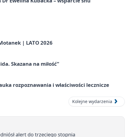
 Dr Ewelina Kubacka – wsparcie snu
otanek | LATO 2026
ida. Skazana na miłość”
– nauka rozpoznawania i właściwości lecznicze
Kolejne wydarzenia
iósł alert do trzeciego stopnia