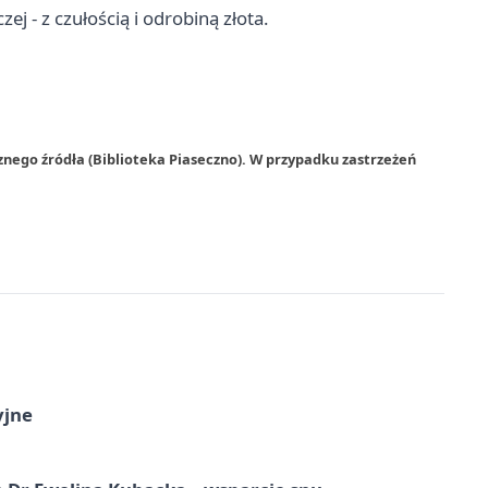
ej - z czułością i odrobiną złota.
znego źródła (Biblioteka Piaseczno). W przypadku zastrzeżeń
yjne