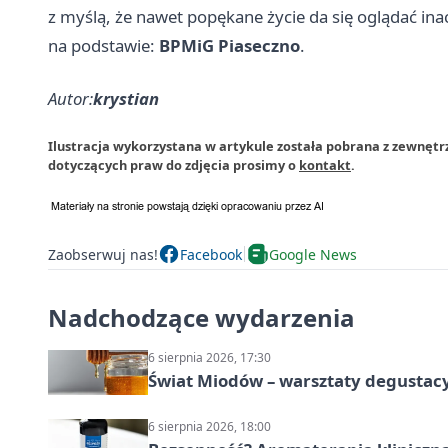
z myślą, że nawet popękane życie da się oglądać inacz
na podstawie:
BPMiG Piaseczno
.
Autor:
krystian
Ilustracja wykorzystana w artykule została pobrana z zewnętr
dotyczących praw do zdjęcia prosimy o
kontakt
.
Zaobserwuj nas!
Facebook
Google News
Nadchodzące wydarzenia
6 sierpnia 2026, 17:30
Świat Miodów – warsztaty degustac
6 sierpnia 2026, 18:00