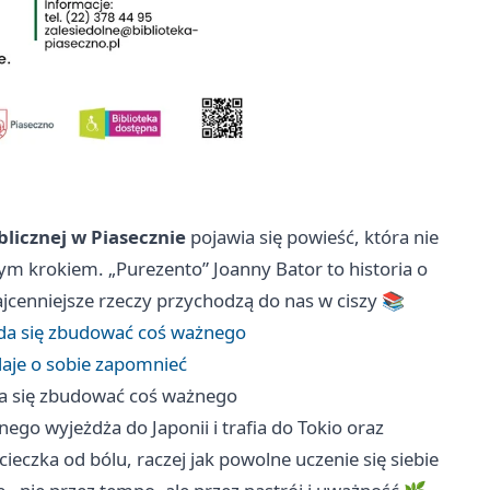
blicznej w Piasecznie
pojawia się powieść, która nie
ym krokiem. „Purezento” Joanny Bator to historia o
ajcenniejsze rzeczy przychodzą do nas w ciszy 📚
ż da się zbudować coś ważnego
 daje o sobie zapomnieć
 da się zbudować coś ważnego
ego wyjeżdża do Japonii i trafia do Tokio oraz
ieczka od bólu, raczej jak powolne uczenie się siebie