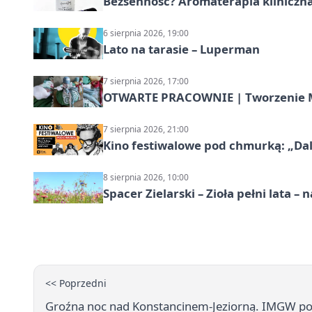
Bezsenność? Aromaterapia kliniczna
6 sierpnia 2026, 19:00
Lato na tarasie – Luperman
7 sierpnia 2026, 17:00
OTWARTE PRACOWNIE | Tworzenie M
7 sierpnia 2026, 21:00
Kino festiwalowe pod chmurką: „Dal
8 sierpnia 2026, 10:00
Spacer Zielarski – Zioła pełni lata 
<< Poprzedni
Groźna noc nad Konstancinem-Jeziorną. IMGW podn