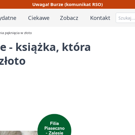
Uwaga! Burze (komunikat RSO)
ydatne
Ciekawe
Zobacz
Kontakt
nia pęknięcia w złoto
 - książka, która
złoto