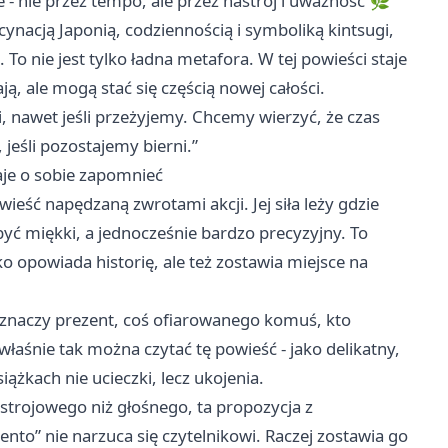
 - nie przez tempo, ale przez nastrój i uważność 🌿
scynacją Japonią, codziennością i symboliką kintsugi,
 To nie jest tylko ładna metafora. W tej powieści staje
ą, ale mogą stać się częścią nowej całości.
mi, nawet jeśli przeżyjemy. Chcemy wierzyć, że czas
 jeśli pozostajemy bierni.”
daje o sobie zapomnieć
wieść napędzaną zwrotami akcji. Jej siła leży gdzie
i być miękki, a jednocześnie bardzo precyzyjny. To
ylko opowiada historię, ale też zostawia miejsce na
 znaczy prezent, coś ofiarowanego komuś, kto
łaśnie tak można czytać tę powieść - jako delikatny,
ążkach nie ucieczki, lecz ukojenia.
nastrojowego niż głośnego, ta propozycja z
zento” nie narzuca się czytelnikowi. Raczej zostawia go