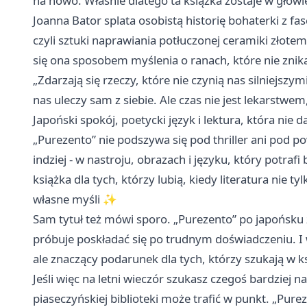
na nowo. Właśnie dlatego ta książka zostaje w głowie
Joanna Bator splata osobistą historię bohaterki z fa
czyli sztuki naprawiania potłuczonej ceramiki złotem.
się ona sposobem myślenia o ranach, które nie znikaj
„Zdarzają się rzeczy, które nie czynią nas silniejszy
nas uleczy sam z siebie. Ale czas nie jest lekarstwem,
Japoński spokój, poetycki język i lektura, która nie 
„Purezento” nie podszywa się pod thriller ani pod po
indziej - w nastroju, obrazach i języku, który potraf
książka dla tych, którzy lubią, kiedy literatura nie t
własne myśli ✨
Sam tytuł też mówi sporo. „Purezento” po japońsku
próbuje poskładać się po trudnym doświadczeniu. I w
ale znaczący podarunek dla tych, którzy szukają w ksi
Jeśli więc na letni wieczór szukasz czegoś bardziej 
piaseczyńskiej biblioteki może trafić w punkt. „Pure