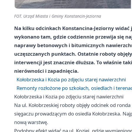
FOT. Urząd Miasta i Gminy Konstancin-Jeziorna
Na kilku odcinkach Konstancina-Jeziorny widać ju
wykonano tam, gdzie codziennie przewija się n
naprawy betonowych i bitumicznych nawierzchni
uczęszczanych punktach. Ostatnie roboty objęły m.
interwencji jest znacznie dłuższa. To właśnie ta
nierówności i zapadnięcia.
Kołobrzeska i Kozia po zdjęciu starej nawierzchni
Remonty rozłożone po szkołach, osiedlach i teren
Kołobrzeska i Kozia po zdjęciu starej nawierzchni
Na ul. Kołobrzeskiej roboty objęły odcinek od ronda 
sięgaczu prowadzącym do osiedla Kołobrzeska. Najp
nową warstwę.
Podobny efekt widać na ul. Koziej, gdzie wymienion