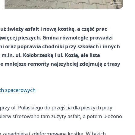
ż świeży asfalt i nową kostkę, a część prac
ajwięcej pieszych. Gmina równolegle prowadzi
 oraz poprawia chodniki przy szkołach i innych
in. ul. Kołobrzeską i ul. Kozią, ale lista
kie mniejsze remonty najszybciej zdejmują z trasy
ach spacerowych
przy ul. Pułaskiego do przejścia dla pieszych przy
ierw sfrezowano tam zużyty asfalt, a potem ułożono
o zapadniętą i zdeformowaną kostkę. W takich