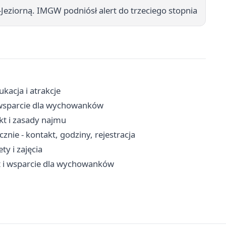
eziorną. IMGW podniósł alert do trzeciego stopnia
kacja i atrakcje
 i wsparcie dla wychowanków
t i zasady najmu
nie - kontakt, godziny, rejestracja
ty i zajęcia
yt i wsparcie dla wychowanków