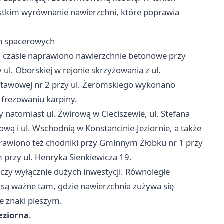
zystkim wyrównanie nawierzchni, które poprawia
ch spacerowych
im czasie naprawiono nawierzchnie betonowe przy
ul. Oborskiej w rejonie skrzyżowania z ul.
dstawowej nr 2 przy ul. Żeromskiego wykonano
frezowaniu karpiny.
natomiast ul. Żwirową w Cieciszewie, ul. Stefana
wą i ul. Wschodnią w Konstancinie-Jeziornie, a także
aprawiono też chodniki przy Gminnym Żłobku nr 1 przy
przy ul. Henryka Sienkiewicza 19.
yczy wyłącznie dużych inwestycji. Równoległe
h są ważne tam, gdzie nawierzchnia zużywa się
we znaki pieszym.
eziorna
.