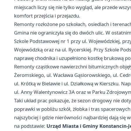
miejscach liczy się nie tylko wygląd, ale przede ws
komfort przejścia i przejazdu.
Remonty rozłożone po szkołach, osiedlach i terena
Gmina nie ograniczyła się do dwóch ulic. W ostatn
Szkole Podstawowej nr 1 przy ul. Wojewódzkiej, przy 
Wojewódzką oraz na ul. Rycerskiej. Przy Szkole Po
naprawę chodnika i uzupełniono kostkę brukową po 
Remonty cząstkowe nawierzchni bitumicznych objęły 
Żeromskiego, ul. Wacława Gąsiorowskiego, ul. Cedro
ul. Krótką w Bielawie i ul. Działkową w Kierszku. N
ul. Anny Walentynowicz 3A oraz w Parku Zdrojowym 
Taki układ prac pokazuje, że sezon drogowy nie dot
poprawki w pobliżu szkół, żłobka i tras spacerowyc
najszybciej i gdzie nierówności najbardziej dają się 
na podstawie:
Urząd Miasta i Gminy Konstancin-J