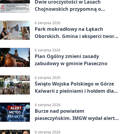
Dwie uroczystości w Lasach
Chojnowskich przypomną o
walkach i ofiarach sierpnia 1944
6 sierpnia 2026
Park mokradłowy na Łąkach
Oborskich. Gmina i eksperci tworzą
koncepcję
6 sierpnia 2026
Plan Ogólny zmieni zasady
zabudowy w gminie Piaseczno
6 sierpnia 2026
Święto Wojska Polskiego w Górze
Kalwarii z pieśniami i hołdem dla
bohaterów
6 sierpnia 2026
Burze nad powiatem
piaseczyńskim. IMGW wydał alert
drugiego stopnia
6 sierpnia 2026