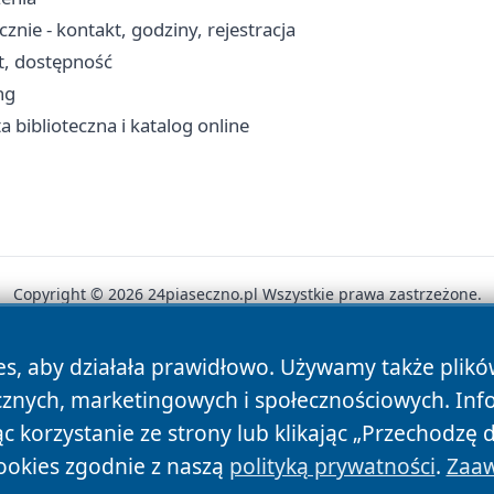
nie - kontakt, godziny, rejestracja
t, dostępność
ng
ta biblioteczna i katalog online
Copyright © 2026 24piaseczno.pl Wszystkie prawa zastrzeżone.
es, aby działała prawidłowo. Używamy także plik
News
Autorzy
Polityka Prywatności
Polityka Cookie
cznych, marketingowych i społecznościowych. Inf
 korzystanie ze strony lub klikając „Przechodzę 
ookies zgodnie z naszą
polityką prywatności
.
Zaaw