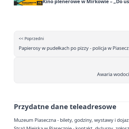
Kino plenerowe w Mirkowie – „Do us
<< Poprzedni
Papierosy w pudełkach po pizzy - policja w Piasecz
Awaria wodoci
Przydatne dane teleadresowe
Muzeum Piaseczna - bilety, godziny, wystawy i doja
Straż Miejska w Piasecznie - kontakt, dyżurny, zgłos