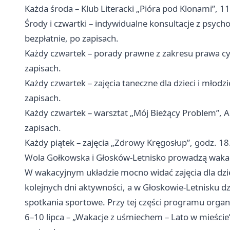
Każda środa – Klub Literacki „Pióra pod Klonami”, 1
Środy i czwartki – indywidualne konsultacje z psych
bezpłatnie, po zapisach.
Każdy czwartek – porady prawne z zakresu prawa cyw
zapisach.
Każdy czwartek – zajęcia taneczne dla dzieci i młodz
zapisach.
Każdy czwartek – warsztat „Mój Bieżący Problem”, 
zapisach.
Każdy piątek – zajęcia „Zdrowy Kręgosłup”, godz. 18.
Wola Gołkowska i Głosków-Letnisko prowadzą wakacy
W wakacyjnym układzie mocno widać zajęcia dla dz
kolejnych dni aktywności, a w Głoskowie-Letnisku dz
spotkania sportowe. Przy tej części programu organi
6–10 lipca – „Wakacje z uśmiechem – Lato w mieści