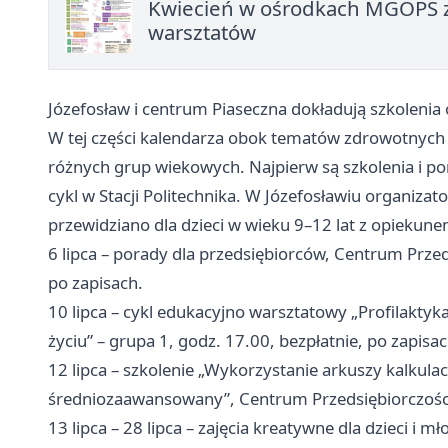
Kwiecień w ośrodkach MGOPS za
warsztatów
Józefosław i centrum Piaseczna dokładują szkolenia
W tej części kalendarza obok tematów zdrowotnych 
różnych grup wiekowych. Najpierw są szkolenia i p
cykl w Stacji Politechnika. W Józefosławiu organizato
przewidziano dla dzieci w wieku 9–12 lat z opieku
6 lipca – porady dla przedsiębiorców, Centrum Przed
po zapisach.
10 lipca – cykl edukacyjno warsztatowy „Profilaktyk
życiu” – grupa 1, godz. 17.00, bezpłatnie, po zapisac
12 lipca – szkolenie „Wykorzystanie arkuszy kalkula
średniozaawansowany”, Centrum Przedsiębiorczości 
13 lipca – 28 lipca – zajęcia kreatywne dla dzieci i m