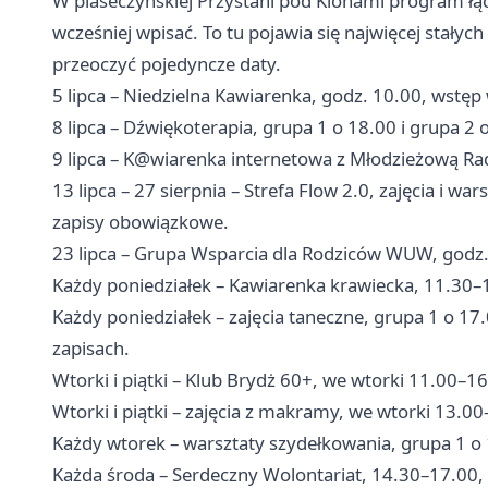
W piaseczyńskiej Przystani pod Klonami program łącz
wcześniej wpisać. To tu pojawia się najwięcej stały
przeoczyć pojedyncze daty.
5 lipca – Niedzielna Kawiarenka, godz. 10.00, wstęp
8 lipca – Dźwiękoterapia, grupa 1 o 18.00 i grupa 2 
9 lipca – K@wiarenka internetowa z Młodzieżową Rad
13 lipca – 27 sierpnia – Strefa Flow 2.0, zajęcia i war
zapisy obowiązkowe.
23 lipca – Grupa Wsparcia dla Rodziców WUW, godz. 
Każdy poniedziałek – Kawiarenka krawiecka, 11.30–
Każdy poniedziałek – zajęcia taneczne, grupa 1 o 17
zapisach.
Wtorki i piątki – Klub Brydż 60+, we wtorki 11.00–16
Wtorki i piątki – zajęcia z makramy, we wtorki 13.00
Każdy wtorek – warsztaty szydełkowania, grupa 1 o
Każda środa – Serdeczny Wolontariat, 14.30–17.00,