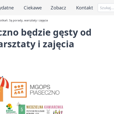
ydatne
Ciekawe
Zobacz
Kontakt
tkań. Są porady, warsztaty i zajęcia
zno będzie gęsty od
rsztaty i zajęcia