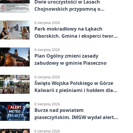
Dwie uroczystości w Lasach
Chojnowskich przypomną o
walkach i ofiarach sierpnia 1944
6 sierpnia 2026
Park mokradłowy na Łąkach
Oborskich. Gmina i eksperci tworzą
koncepcję
6 sierpnia 2026
Plan Ogólny zmieni zasady
zabudowy w gminie Piaseczno
6 sierpnia 2026
Święto Wojska Polskiego w Górze
Kalwarii z pieśniami i hołdem dla
bohaterów
6 sierpnia 2026
Burze nad powiatem
piaseczyńskim. IMGW wydał alert
drugiego stopnia
6 sierpnia 2026