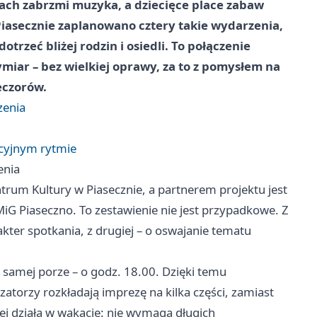
ach zabrzmi muzyka, a dziecięce place zabaw
iasecznie zaplanowano cztery takie wydarzenia,
trzeć bliżej rodzin i osiedli. To połączenie
miar – bez wielkiej oprawy, za to z pomysłem na
eczorów.
zenia
cyjnym rytmie
enia
um Kultury w Piasecznie, a partnerem projektu jest
G Piaseczno. To zestawienie nie jest przypadkowe. Z
akter spotkania, z drugiej – o oswajanie tematu
 samej porze – o godz. 18.00. Dzięki temu
atorzy rozkładają imprezę na kilka części, zamiast
ej działa w wakacje: nie wymaga długich