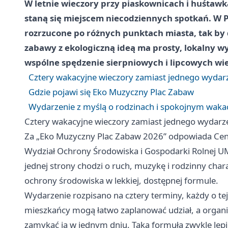
W letnie wieczory przy piaskownicach i huśtawk
staną się miejscem niecodziennych spotkań. W P
rozrzucone po różnych punktach miasta, tak by do
zabawy z ekologiczną ideą ma prosty, lokalny wy
wspólne spędzenie sierpniowych i lipcowych wi
Cztery wakacyjne wieczory zamiast jednego wydar
Gdzie pojawi się Eko Muzyczny Plac Zabaw
Wydarzenie z myślą o rodzinach i spokojnym waka
Cztery wakacyjne wieczory zamiast jednego wydarz
Za „Eko Muzyczny Plac Zabaw 2026” odpowiada Centr
Wydział Ochrony Środowiska i Gospodarki Rolnej UMi
jednej strony chodzi o ruch, muzykę i rodzinny char
ochrony środowiska w lekkiej, dostępnej formule.
Wydarzenie rozpisano na cztery terminy, każdy o tej
mieszkańcy mogą łatwo zaplanować udział, a organiz
zamykać ją w jednym dniu. Taka formuła zwykle lepi