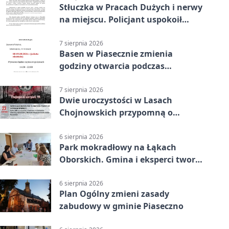
Stłuczka w Pracach Dużych i nerwy
na miejscu. Policjant uspokoił
sytuację
7 sierpnia 2026
Basen w Piasecznie zmienia
godziny otwarcia podczas
weekendu
7 sierpnia 2026
Dwie uroczystości w Lasach
Chojnowskich przypomną o
walkach i ofiarach sierpnia 1944
6 sierpnia 2026
Park mokradłowy na Łąkach
Oborskich. Gmina i eksperci tworzą
koncepcję
6 sierpnia 2026
Plan Ogólny zmieni zasady
zabudowy w gminie Piaseczno