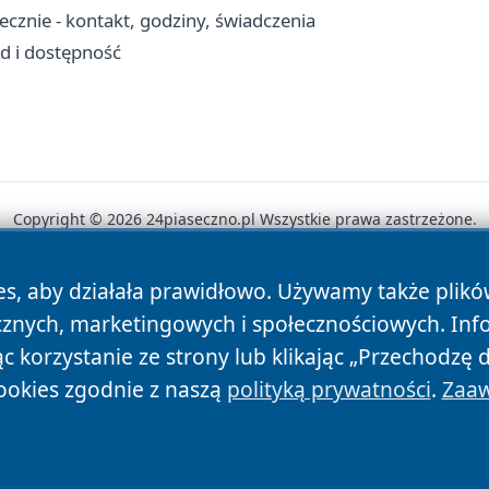
znie - kontakt, godziny, świadczenia
zd i dostępność
Copyright © 2026 24piaseczno.pl Wszystkie prawa zastrzeżone.
es, aby działała prawidłowo. Używamy także plik
News
Autorzy
Polityka Prywatności
Polityka Cookie
cznych, marketingowych i społecznościowych. Inf
 korzystanie ze strony lub klikając „Przechodzę 
ookies zgodnie z naszą
polityką prywatności
.
Zaaw