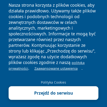
Nasza strona korzysta z plików cookies, aby
działała prawidłowo. Używamy także plików
cookies i podobnych technologii od
zewnętrznych dostawców w celach
Copyright © 2026 24piaseczno.pl Wszystkie prawa
analitycznych, marketingowych i
zastrzeżone.
społecznościowych. Informacje te mogą być
przetwarzane również przez naszych
partnerów. Kontynuując korzystanie ze
Polityka
Polityka
News
Autorzy
strony lub klikając „Przechodzę do serwisu",
Prywatności
Cookies
wyrażasz zgodę na użycie dodatkowych
plików cookies zgodnie z naszą
polityką
.
.
prywatności
Zaawansowane ustawienia
Polityka Cookies
Przejdź do serwisu