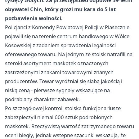
tysięcy złotych
. Za przestępstwo odpowie 59-letni
obywatel Chin, który grozi mu
kara do 5 lat
pozbawienia wolności
.
Policjanci z Komendy Powiatowej Policji w Piasecznie
pojawili się na terenie centrum handlowego w Wólce
Kosowskiej z zadaniem sprawdzenia legalności
oferowanego towaru. Na jednym ze stoisk natrafili na
szeroki asortyment maskotek oznaczonych
zastrzeżonymi znakami towarowymi znanych
producentów. Towar wyróżniał się słabą jakością i
niską ceną - pierwsze sygnały wskazujące na
podrabiany charakter zabawek.
Po szczegółowej kontroli stoiska funkcjonariusze
zabezpieczyli niemal 600 sztuk podrobionych
maskotek. Rzeczywistą wartość zatrzymanego towaru
oceni biegły, jednak wstępne szacunki wskazują, że