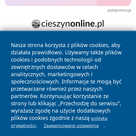
autopromocja
Nasza strona korzysta z plików cookies, aby
działała prawidłowo. Używamy także plików
cookies i podobnych technologii od
zewnętrznych dostawców w celach
analitycznych, marketingowych i
Copyright © 2026 24piaseczno.pl Wszystkie prawa
społecznościowych. Informacje te mogą być
zastrzeżone.
przetwarzane również przez naszych
partnerów. Kontynuując korzystanie ze
strony lub klikając „Przechodzę do serwisu",
Polityka
Polityka
News
Autorzy
wyrażasz zgodę na użycie dodatkowych
Prywatności
Cookies
plików cookies zgodnie z naszą
polityką
.
.
prywatności
Zaawansowane ustawienia