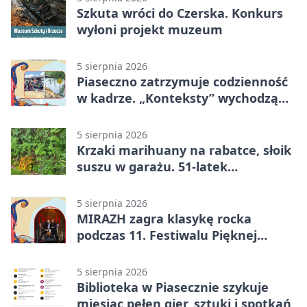
Szkuta wróci do Czerska. Konkurs
wyłoni projekt muzeum
5 sierpnia 2026
Piaseczno zatrzymuje codzienność
w kadrze. „Konteksty” wychodzą
przed bibliotekę
5 sierpnia 2026
Krzaki marihuany na rabatce, słoik
suszu w garażu. 51-latek
zatrzymany
5 sierpnia 2026
MIRAZH zagra klasykę rocka
podczas 11. Festiwalu Pięknej
Książki.
5 sierpnia 2026
Biblioteka w Piasecznie szykuje
miesiąc pełen gier, sztuki i spotkań