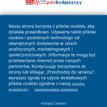
Nasza strona korzysta z plików cookies, aby
działała prawidłowo. Używamy także plików
cookies i podobnych technologii od
zewnętrznych dostawców w celach
Copyright © 2026 24piaseczno.pl Wszystkie prawa
analitycznych, marketingowych i
zastrzeżone.
społecznościowych. Informacje te mogą być
przetwarzane również przez naszych
partnerów. Kontynuując korzystanie ze
Polityka
Polityka
News
Autorzy
strony lub klikając „Przechodzę do serwisu",
Prywatności
Cookies
wyrażasz zgodę na użycie dodatkowych
plików cookies zgodnie z naszą
polityką
.
.
prywatności
Zaawansowane ustawienia
Polityka Cookies