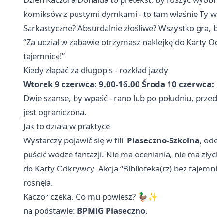
komiksów z pustymi dymkami - to tam właśnie Ty w
Sarkastyczne? Absurdalnie złośliwe? Wszystko gra, b
“Za udział w zabawie otrzymasz naklejkę do Karty Od
tajemnic«!”
Kiedy złapać za długopis - rozkład jazdy
Wtorek 9 czerwca: 9.00-16.00
Środa 10 czerwca: 
Dwie szanse, by wpaść - rano lub po południu, przed 
jest ograniczona.
Jak to działa w praktyce
Wystarczy pojawić się w filii
Piaseczno-Szkolna
, od
puścić wodze fantazji. Nie ma oceniania, nie ma złyc
do Karty Odkrywcy. Akcja “Biblioteka(rz) bez tajemnic
rosnęła.
Kaczor czeka. Co mu powiesz? 🦆✨
na podstawie:
BPMiG Piaseczno
.