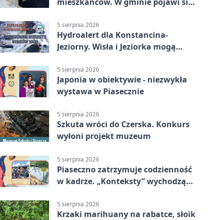
mieszkańców. W gminie pojawi się
30 nowych koszy
5 sierpnia 2026
Hydroalert dla Konstancina-
Jeziorny. Wisła i Jeziorka mogą
szybko przybrać
5 sierpnia 2026
Japonia w obiektywie - niezwykła
wystawa w Piasecznie
5 sierpnia 2026
Szkuta wróci do Czerska. Konkurs
wyłoni projekt muzeum
5 sierpnia 2026
Piaseczno zatrzymuje codzienność
w kadrze. „Konteksty” wychodzą
przed bibliotekę
5 sierpnia 2026
Krzaki marihuany na rabatce, słoik