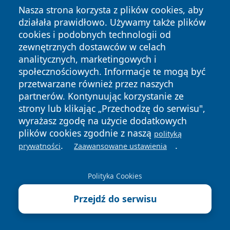
Nasza strona korzysta z plików cookies, aby
działała prawidłowo. Używamy także plików
cookies i podobnych technologii od
zewnętrznych dostawców w celach
analitycznych, marketingowych i
społecznościowych. Informacje te mogą być
Copyright © 2026 24piaseczno.pl Wszystkie prawa
przetwarzane również przez naszych
zastrzeżone.
partnerów. Kontynuując korzystanie ze
strony lub klikając „Przechodzę do serwisu",
wyrażasz zgodę na użycie dodatkowych
Polityka
Polityka
News
Autorzy
plików cookies zgodnie z naszą
polityką
Prywatności
Cookies
.
.
prywatności
Zaawansowane ustawienia
Polityka Cookies
Przejdź do serwisu