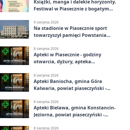
Książki, manga i dalekie horyzonty.
Festiwal w Piasecznie z bogatym
programem
9 sierpnia 2026
Na stadionie w Piasecznie sport
towarzyszył pamięci Powstania
Warszawskiego
8 sierpnia 2026
Apteki w Piasecznie - godziny
otwarcia, dyżury, apteka
całodobowa
8 sierpnia 2026
Apteki Baniocha, gmina Góra
Kalwaria, powiat piaseczyński -
adresy, telefony, godziny otwarcia
8 sierpnia 2026
Apteki Bielawa, gmina Konstancin-
Jeziorna, powiat piaseczyński -
adresy, telefony, godziny otwarcia
8 sierpnia 2026