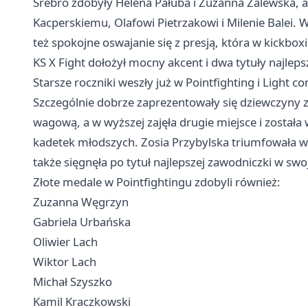
Srebro zdobyły Helena Pałuba i Zuzanna Zalewska, a
Kacperskiemu, Olafowi Pietrzakowi i Milenie Balei. W
też spokojne oswajanie się z presją, która w kickboxi
KS X Fight dołożył mocny akcent i dwa tytuły najle
Starsze roczniki weszły już w Pointfighting i Light c
Szczególnie dobrze zaprezentowały się dziewczyny z
wagową, a w wyższej zajęła drugie miejsce i został
kadetek młodszych. Zosia Przybylska triumfowała w n
także sięgnęła po tytuł najlepszej zawodniczki w swoj
Złote medale w Pointfightingu zdobyli również:
Zuzanna Węgrzyn
Gabriela Urbańska
Oliwier Lach
Wiktor Lach
Michał Szyszko
Kamil Kraczkowski