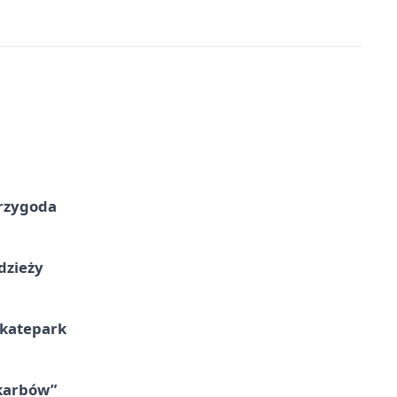
przygoda
dzieży
skatepark
skarbów”