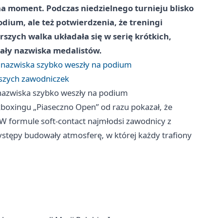
na moment. Podczas niedzielnego turnieju blisko
dium, ale też potwierdzenia, że treningi
szych walka układała się w serię krótkich,
wały nazwiska medalistów.
ie nazwiska szybko weszły na podium
epszych zawodniczek
e nazwiska szybko weszły na podium
ckboxingu „Piaseczno Open” od razu pokazał, że
W formule soft-contact najmłodsi zawodnicy z
ystępy budowały atmosferę, w której każdy trafiony