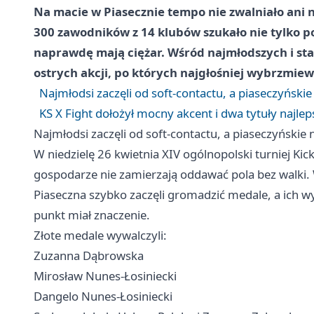
Na macie w Piasecznie tempo nie zwalniało ani 
300 zawodników z 14 klubów szukało nie tylko po
naprawdę mają ciężar. Wśród najmłodszych i star
ostrych akcji, po których najgłośniej wybrzmie
Najmłodsi zaczęli od soft-contactu, a piaseczyńsk
KS X Fight dołożył mocny akcent i dwa tytuły najl
Najmłodsi zaczęli od soft-contactu, a piaseczyński
W niedzielę 26 kwietnia XIV ogólnopolski turniej Ki
gospodarze nie zamierzają oddawać pola bez walki. 
Piaseczna szybko zaczęli gromadzić medale, a ich w
punkt miał znaczenie.
Złote medale wywalczyli:
Zuzanna Dąbrowska
Mirosław Nunes-Łosiniecki
Dangelo Nunes-Łosiniecki