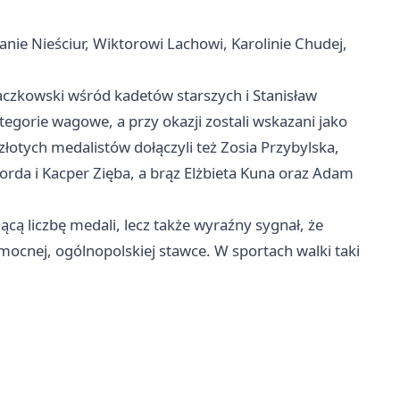
ianie Nieściur, Wiktorowi Lachowi, Karolinie Chudej,
raczkowski wśród kadetów starszych i Stanisław
gorie wagowe, a przy okazji zostali wskazani jako
złotych medalistów dołączyli też Zosia Przybylska,
 Korda i Kacper Zięba, a brąz Elżbieta Kuna oraz Adam
ącą liczbę medali, lecz także wyraźny sygnał, że
mocnej, ogólnopolskiej stawce. W sportach walki taki