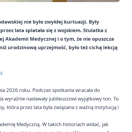
awskiej nie było zwykłej kurtuazji. Były
rzez lata splatała się z wojskiem. Stulatka z
j Akademii Medycznej i o tym, że nie opuszcza
niż urodzinową uprzejmość, było też cichą lekcją
i
nia 2026 roku. Podczas spotkania wracała do
ia wyraźnie nadawały jubileuszowi wyjątkowy ton. To
y, która przez lata była związana z ważną instytucją i
demię Medyczną. W takich historiach widać, jak