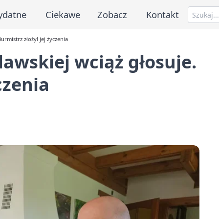
ydatne
Ciekawe
Zobacz
Kontakt
urmistrz złożył jej życzenia
dawskiej wciąż głosuje.
czenia