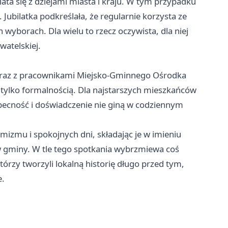
ta się z dziejami miasta i kraju. W tym przypadku
 Jubilatka podkreślała, że regularnie korzysta ze
wyborach. Dla wielu to rzecz oczywista, dla niej
atelskiej.
z wraz z pracownikami Miejsko-Gminnego Ośrodka
ą tylko formalnością. Dla najstarszych mieszkańców
becność i doświadczenie nie giną w codziennym
ymizmu i spokojnych dni, składając je w imieniu
w gminy. W tle tego spotkania wybrzmiewa coś
tórzy tworzyli lokalną historię długo przed tym,
e.