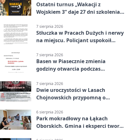
Ostatni turnus „Wakacji z
Wojskiem 3” daje 27 dni szkolenia i
około 6000 zł
7 sierpnia 2026
Stłuczka w Pracach Dużych i nerwy
na miejscu. Policjant uspokoił
sytuację
7 sierpnia 2026
Basen w Piasecznie zmienia
godziny otwarcia podczas
weekendu
7 sierpnia 2026
Dwie uroczystości w Lasach
Chojnowskich przypomną o
walkach i ofiarach sierpnia 1944
6 sierpnia 2026
Park mokradłowy na Łąkach
Oborskich. Gmina i eksperci tworzą
koncepcję