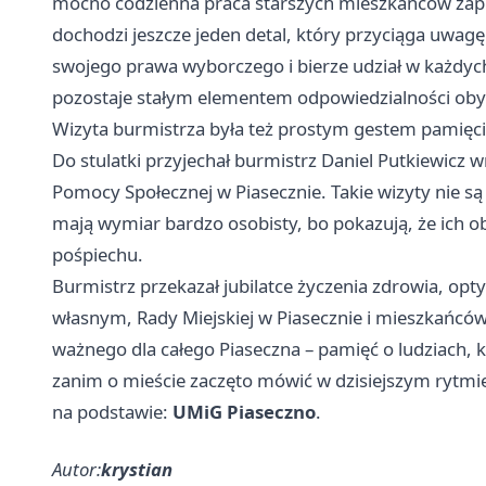
mocno codzienna praca starszych mieszkańców zapla
dochodzi jeszcze jeden detal, który przyciąga uwagę.
swojego prawa wyborczego i bierze udział w każdych 
pozostaje stałym elementem odpowiedzialności obyw
Wizyta burmistrza była też prostym gestem pamięci
Do stulatki przyjechał burmistrz Daniel Putkiewic
Pomocy Społecznej w Piasecznie. Takie wizyty nie s
mają wymiar bardzo osobisty, bo pokazują, że ich o
pośpiechu.
Burmistrz przekazał jubilatce życzenia zdrowia, opt
własnym, Rady Miejskiej w Piasecznie i mieszkańcó
ważnego dla całego Piaseczna – pamięć o ludziach, k
zanim o mieście zaczęto mówić w dzisiejszym rytmi
na podstawie:
UMiG Piaseczno
.
Autor:
krystian