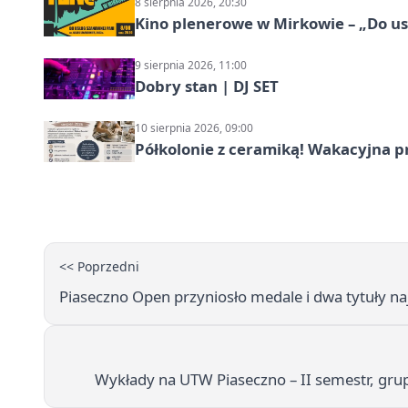
8 sierpnia 2026, 20:30
Kino plenerowe w Mirkowie – „Do us
9 sierpnia 2026, 11:00
Dobry stan | DJ SET
10 sierpnia 2026, 09:00
Półkolonie z ceramiką! Wakacyjna 
<< Poprzedni
Piaseczno Open przyniosło medale i dwa tytuły na
Wykłady na UTW Piaseczno – II semestr, grup