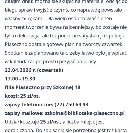
długim dniu: można się skupić na materiale, odciąć od
biegu spraw i wyjść z czymś, co naprawdę powstało
własnymi rękami. Dla wielu osób to właśnie ten
moment tworzenia bywa najcenniejszy, bo zostaje nie
tylko dekoracja, ale też poczucie satysfakcji i spokoju.
Piaseczno dostaje gotowy plan na twórczy czwartek
Spotkanie zaplanowano tak, żeby łatwo było je wpisać
w kalendarz i po prostu przyjść po pracy.
23.04.2026 r. (czwartek)
17.00 - 19.30
filia Piaseczno przy Szkolnej 18
koszt: 25 zł/os.
zapisy telefoniczne: (22) 750 69 93
zapisy mailowe:
szkolna@biblioteka-piaseczno.pl
Udział kosztuje
25 zł/os.
, a liczba miejsc jest
ograniczona. Do zapisania się potrzebna jest też karta