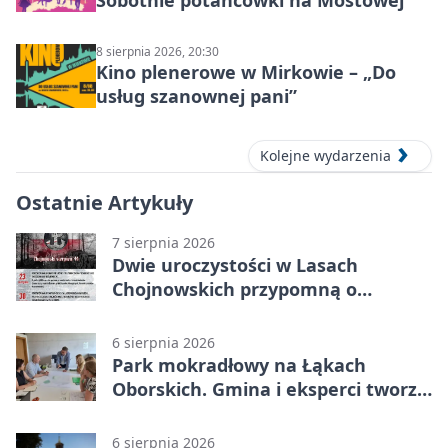
Sobotnie potańcówki na Mostowej
8 sierpnia 2026, 20:30
Kino plenerowe w Mirkowie – „Do
usług szanownej pani”
Kolejne wydarzenia
Ostatnie Artykuły
7 sierpnia 2026
Dwie uroczystości w Lasach
Chojnowskich przypomną o
walkach i ofiarach sierpnia 1944
6 sierpnia 2026
Park mokradłowy na Łąkach
Oborskich. Gmina i eksperci tworzą
koncepcję
6 sierpnia 2026