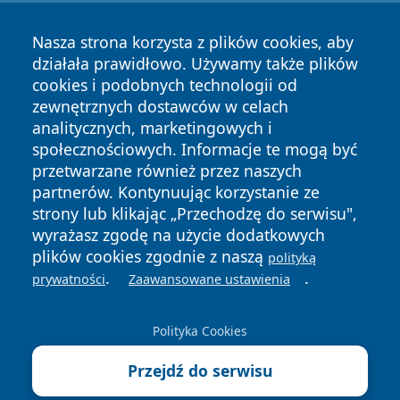
Nasza strona korzysta z plików cookies, aby
działała prawidłowo. Używamy także plików
cookies i podobnych technologii od
zewnętrznych dostawców w celach
Copyright © 2026 24piaseczno.pl Wszystkie prawa
analitycznych, marketingowych i
zastrzeżone.
społecznościowych. Informacje te mogą być
przetwarzane również przez naszych
partnerów. Kontynuując korzystanie ze
Polityka
Polityka
News
Autorzy
strony lub klikając „Przechodzę do serwisu",
Prywatności
Cookies
wyrażasz zgodę na użycie dodatkowych
plików cookies zgodnie z naszą
polityką
.
.
prywatności
Zaawansowane ustawienia
Polityka Cookies
Przejdź do serwisu