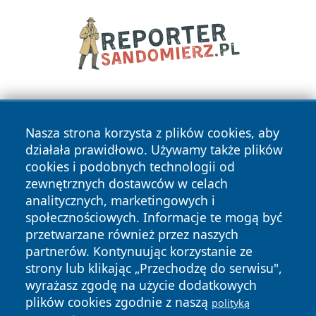
Nasza strona korzysta z plików cookies, aby
działała prawidłowo. Używamy także plików
cookies i podobnych technologii od
zewnętrznych dostawców w celach
Copyright © 2026 24piaseczno.pl Wszystkie prawa
analitycznych, marketingowych i
zastrzeżone.
społecznościowych. Informacje te mogą być
przetwarzane również przez naszych
partnerów. Kontynuując korzystanie ze
Polityka
Polityka
News
Autorzy
strony lub klikając „Przechodzę do serwisu",
Prywatności
Cookies
wyrażasz zgodę na użycie dodatkowych
plików cookies zgodnie z naszą
polityką