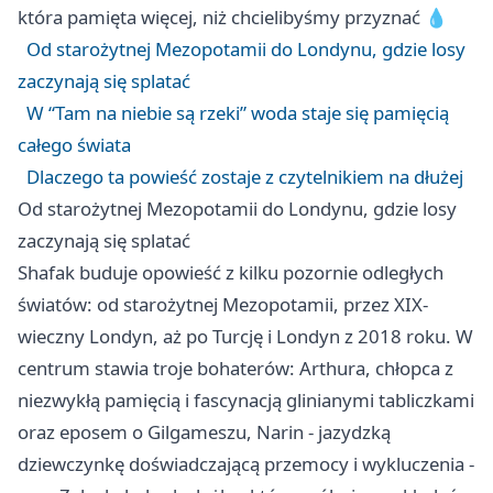
która pamięta więcej, niż chcielibyśmy przyznać 💧
Od starożytnej Mezopotamii do Londynu, gdzie losy
zaczynają się splatać
W “Tam na niebie są rzeki” woda staje się pamięcią
całego świata
Dlaczego ta powieść zostaje z czytelnikiem na dłużej
Od starożytnej Mezopotamii do Londynu, gdzie losy
zaczynają się splatać
Shafak buduje opowieść z kilku pozornie odległych
światów: od starożytnej Mezopotamii, przez XIX-
wieczny Londyn, aż po Turcję i Londyn z 2018 roku. W
centrum stawia troje bohaterów: Arthura, chłopca z
niezwykłą pamięcią i fascynacją glinianymi tabliczkami
oraz eposem o Gilgameszu, Narin - jazydzką
dziewczynkę doświadczającą przemocy i wykluczenia -