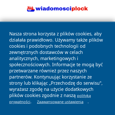
Nasza strona korzysta z plików cookies, aby
działała prawidłowo. Używamy także plików
cookies i podobnych technologii od
zewnętrznych dostawców w celach
Copyright © 2026 24piaseczno.pl Wszystkie prawa
analitycznych, marketingowych i
zastrzeżone.
społecznościowych. Informacje te mogą być
przetwarzane również przez naszych
partnerów. Kontynuując korzystanie ze
Polityka
Polityka
News
Autorzy
strony lub klikając „Przechodzę do serwisu",
Prywatności
Cookies
wyrażasz zgodę na użycie dodatkowych
plików cookies zgodnie z naszą
polityką
.
.
prywatności
Zaawansowane ustawienia