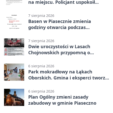
na miejscu. Policjant uspokoił
sytuację
7 sierpnia 2026
Basen w Piasecznie zmienia
godziny otwarcia podczas
weekendu
7 sierpnia 2026
Dwie uroczystości w Lasach
Chojnowskich przypomną o
walkach i ofiarach sierpnia 1944
6 sierpnia 2026
Park mokradłowy na Łąkach
Oborskich. Gmina i eksperci tworzą
koncepcję
6 sierpnia 2026
Plan Ogólny zmieni zasady
zabudowy w gminie Piaseczno