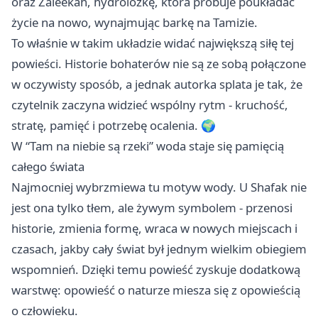
oraz Zaleekah, hydrolożkę, która próbuje poukładać
życie na nowo, wynajmując barkę na Tamizie.
To właśnie w takim układzie widać największą siłę tej
powieści. Historie bohaterów nie są ze sobą połączone
w oczywisty sposób, a jednak autorka splata je tak, że
czytelnik zaczyna widzieć wspólny rytm - kruchość,
stratę, pamięć i potrzebę ocalenia. 🌍
W “Tam na niebie są rzeki” woda staje się pamięcią
całego świata
Najmocniej wybrzmiewa tu motyw wody. U Shafak nie
jest ona tylko tłem, ale żywym symbolem - przenosi
historie, zmienia formę, wraca w nowych miejscach i
czasach, jakby cały świat był jednym wielkim obiegiem
wspomnień. Dzięki temu powieść zyskuje dodatkową
warstwę: opowieść o naturze miesza się z opowieścią
o człowieku.