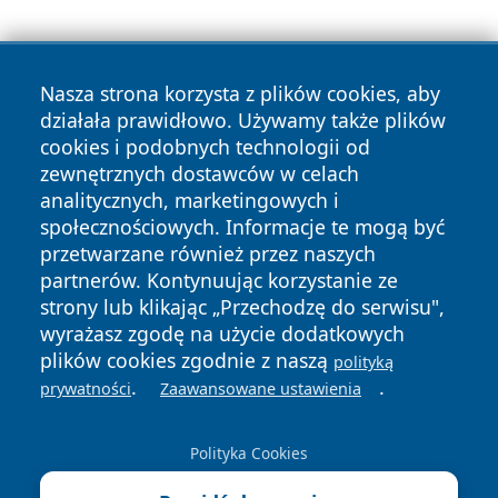
Nasza strona korzysta z plików cookies, aby
działała prawidłowo. Używamy także plików
cookies i podobnych technologii od
zewnętrznych dostawców w celach
Copyright © 2026 24piaseczno.pl Wszystkie prawa
analitycznych, marketingowych i
zastrzeżone.
społecznościowych. Informacje te mogą być
przetwarzane również przez naszych
partnerów. Kontynuując korzystanie ze
Polityka
Polityka
News
Autorzy
strony lub klikając „Przechodzę do serwisu",
Prywatności
Cookies
wyrażasz zgodę na użycie dodatkowych
plików cookies zgodnie z naszą
polityką
.
.
prywatności
Zaawansowane ustawienia
Polityka Cookies