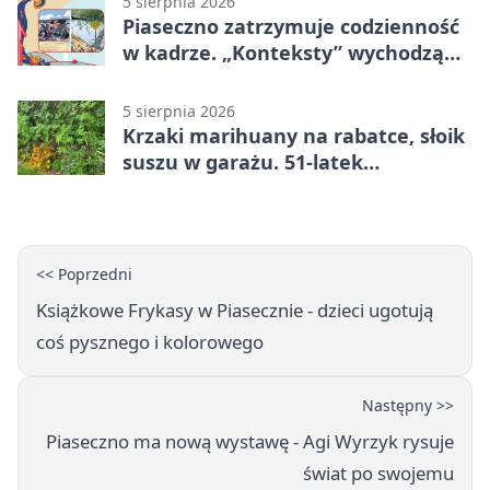
5 sierpnia 2026
Piaseczno zatrzymuje codzienność
w kadrze. „Konteksty” wychodzą
przed bibliotekę
5 sierpnia 2026
Krzaki marihuany na rabatce, słoik
suszu w garażu. 51-latek
zatrzymany
<< Poprzedni
Książkowe Frykasy w Piasecznie - dzieci ugotują
coś pysznego i kolorowego
Następny >>
Piaseczno ma nową wystawę - Agi Wyrzyk rysuje
świat po swojemu