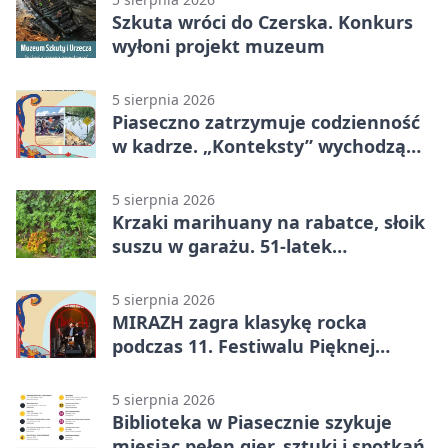
Szkuta wróci do Czerska. Konkurs
wyłoni projekt muzeum
5 sierpnia 2026
Piaseczno zatrzymuje codzienność
w kadrze. „Konteksty” wychodzą
przed bibliotekę
5 sierpnia 2026
Krzaki marihuany na rabatce, słoik
suszu w garażu. 51-latek
zatrzymany
5 sierpnia 2026
MIRAZH zagra klasykę rocka
podczas 11. Festiwalu Pięknej
Książki.
5 sierpnia 2026
Biblioteka w Piasecznie szykuje
miesiąc pełen gier, sztuki i spotkań