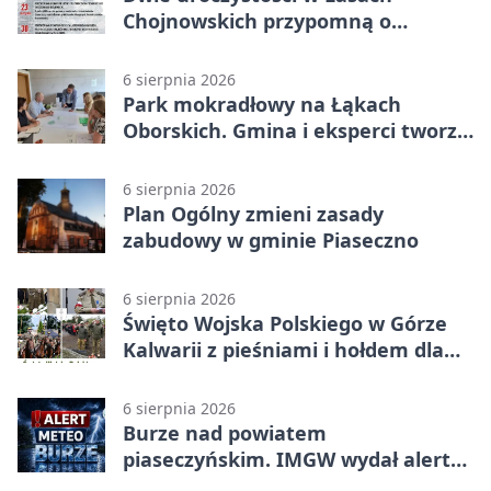
Chojnowskich przypomną o
walkach i ofiarach sierpnia 1944
6 sierpnia 2026
Park mokradłowy na Łąkach
Oborskich. Gmina i eksperci tworzą
koncepcję
6 sierpnia 2026
Plan Ogólny zmieni zasady
zabudowy w gminie Piaseczno
6 sierpnia 2026
Święto Wojska Polskiego w Górze
Kalwarii z pieśniami i hołdem dla
bohaterów
6 sierpnia 2026
Burze nad powiatem
piaseczyńskim. IMGW wydał alert
drugiego stopnia