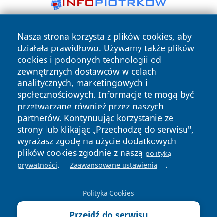
Nasza strona korzysta z plików cookies, aby
działała prawidłowo. Używamy także plików
cookies i podobnych technologii od
zewnętrznych dostawców w celach
analitycznych, marketingowych i
Copyright © 2026 24piaseczno.pl Wszystkie prawa
społecznościowych. Informacje te mogą być
zastrzeżone.
przetwarzane również przez naszych
partnerów. Kontynuując korzystanie ze
strony lub klikając „Przechodzę do serwisu",
Polityka
Polityka
News
Autorzy
wyrażasz zgodę na użycie dodatkowych
Prywatności
Cookies
plików cookies zgodnie z naszą
polityką
.
.
prywatności
Zaawansowane ustawienia
Polityka Cookies
Przejdź do serwisu