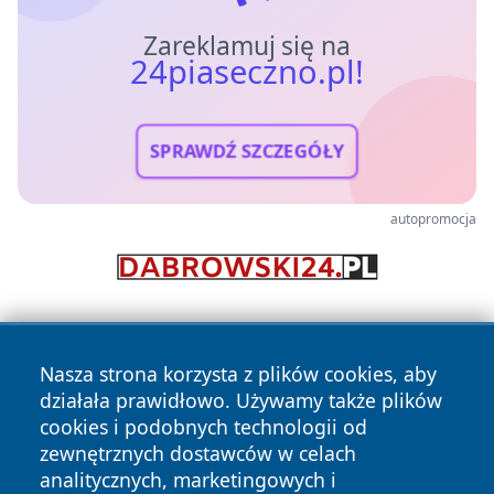
Zareklamuj się na
24piaseczno.pl!
SPRAWDŹ SZCZEGÓŁY
autopromocja
Nasza strona korzysta z plików cookies, aby
działała prawidłowo. Używamy także plików
cookies i podobnych technologii od
zewnętrznych dostawców w celach
Copyright © 2026 24piaseczno.pl Wszystkie prawa
analitycznych, marketingowych i
zastrzeżone.