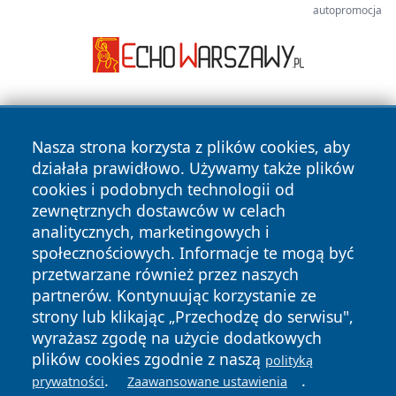
autopromocja
Nasza strona korzysta z plików cookies, aby
działała prawidłowo. Używamy także plików
cookies i podobnych technologii od
zewnętrznych dostawców w celach
Copyright © 2026 24piaseczno.pl Wszystkie prawa
analitycznych, marketingowych i
zastrzeżone.
społecznościowych. Informacje te mogą być
przetwarzane również przez naszych
partnerów. Kontynuując korzystanie ze
Polityka
Polityka
News
Autorzy
strony lub klikając „Przechodzę do serwisu",
Prywatności
Cookies
wyrażasz zgodę na użycie dodatkowych
plików cookies zgodnie z naszą
polityką
.
.
prywatności
Zaawansowane ustawienia