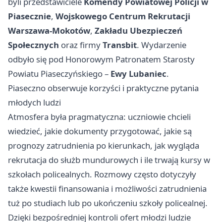
byli przedstawiciele
Komendy Powiatowej Policji w
Piasecznie
,
Wojskowego Centrum Rekrutacji
Warszawa‑Mokotów
,
Zakładu Ubezpieczeń
Społecznych
oraz firmy
Transbit
. Wydarzenie
odbyło się pod Honorowym Patronatem Starosty
Powiatu Piaseczyńskiego –
Ewy Lubaniec
.
Piaseczno obserwuje korzyści i praktyczne pytania
młodych ludzi
Atmosfera była pragmatyczna: uczniowie chcieli
wiedzieć, jakie dokumenty przygotować, jakie są
prognozy zatrudnienia po kierunkach, jak wygląda
rekrutacja do służb mundurowych i ile trwają kursy w
szkołach policealnych. Rozmowy często dotyczyły
także kwestii finansowania i możliwości zatrudnienia
tuż po studiach lub po ukończeniu szkoły policealnej.
Dzięki bezpośredniej kontroli ofert młodzi ludzie