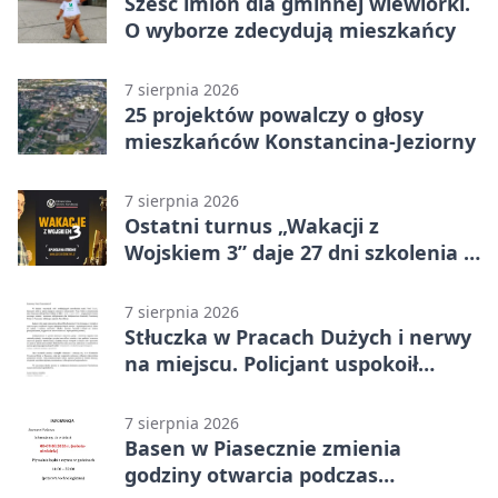
Sześć imion dla gminnej wiewiórki.
O wyborze zdecydują mieszkańcy
7 sierpnia 2026
25 projektów powalczy o głosy
mieszkańców Konstancina-Jeziorny
7 sierpnia 2026
Ostatni turnus „Wakacji z
Wojskiem 3” daje 27 dni szkolenia i
około 6000 zł
7 sierpnia 2026
Stłuczka w Pracach Dużych i nerwy
na miejscu. Policjant uspokoił
sytuację
7 sierpnia 2026
Basen w Piasecznie zmienia
godziny otwarcia podczas