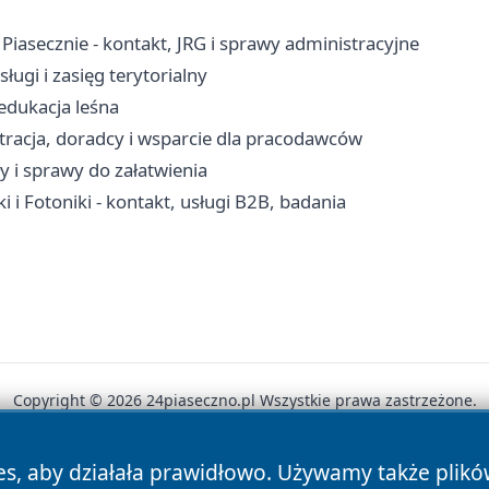
asecznie - kontakt, JRG i sprawy administracyjne
ługi i zasięg terytorialny
edukacja leśna
stracja, doradcy i wsparcie dla pracodawców
y i sprawy do załatwienia
i i Fotoniki - kontakt, usługi B2B, badania
Copyright © 2026 24piaseczno.pl Wszystkie prawa zastrzeżone.
es, aby działała prawidłowo. Używamy także plik
News
Autorzy
Polityka Prywatności
Polityka Cookie