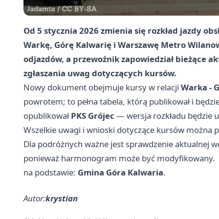
Od
5 stycznia 2026
zmienia się rozkład jazdy ob
Warkę
,
Górę Kalwarię
i
Warszawę Metro Wilano
odjazdów, a przewoźnik zapowiedział bieżące ak
zgłaszania uwag dotyczących kursów.
Nowy dokument obejmuje kursy w relacji
Warka - 
powrotem; to pełna tabela, którą publikował i będz
opublikował
PKS Grójec
— wersja rozkładu będzie u
Wszelkie uwagi i wnioski dotyczące kursów można p
Dla podróżnych ważne jest sprawdzenie aktualnej 
ponieważ harmonogram może być modyfikowany.
na podstawie:
Gmina Góra Kalwaria
.
Autor:
krystian