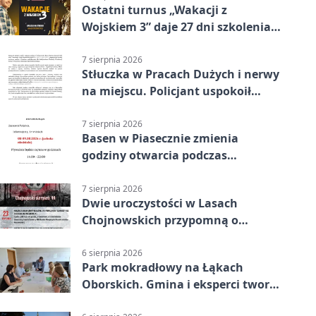
Ostatni turnus „Wakacji z
Wojskiem 3” daje 27 dni szkolenia i
około 6000 zł
7 sierpnia 2026
Stłuczka w Pracach Dużych i nerwy
na miejscu. Policjant uspokoił
sytuację
7 sierpnia 2026
Basen w Piasecznie zmienia
godziny otwarcia podczas
weekendu
7 sierpnia 2026
Dwie uroczystości w Lasach
Chojnowskich przypomną o
walkach i ofiarach sierpnia 1944
6 sierpnia 2026
Park mokradłowy na Łąkach
Oborskich. Gmina i eksperci tworzą
koncepcję