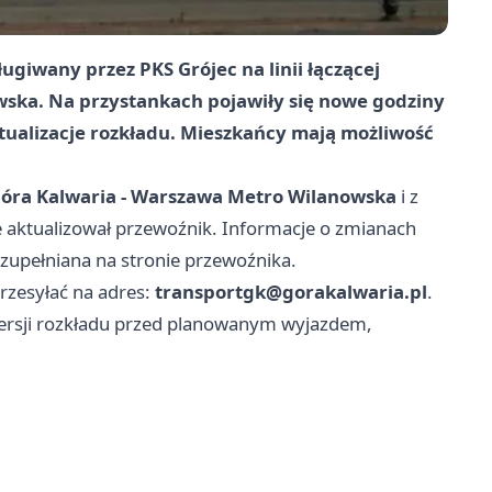
sługiwany przez
PKS Grójec
na linii łączącej
wska
. Na przystankach pojawiły się nowe godziny
tualizacje rozkładu. Mieszkańcy mają możliwość
Góra Kalwaria - Warszawa Metro Wilanowska
i z
ie aktualizował przewoźnik. Informacje o zmianach
zupełniana na stronie przewoźnika.
rzesyłać na adres:
transportgk@gorakalwaria.pl
.
wersji rozkładu przed planowanym wyjazdem,