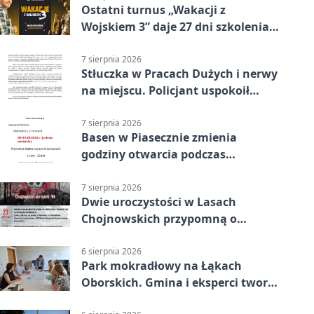
Ostatni turnus „Wakacji z
Wojskiem 3” daje 27 dni szkolenia i
około 6000 zł
7 sierpnia 2026
Stłuczka w Pracach Dużych i nerwy
na miejscu. Policjant uspokoił
sytuację
7 sierpnia 2026
Basen w Piasecznie zmienia
godziny otwarcia podczas
weekendu
7 sierpnia 2026
Dwie uroczystości w Lasach
Chojnowskich przypomną o
walkach i ofiarach sierpnia 1944
6 sierpnia 2026
Park mokradłowy na Łąkach
Oborskich. Gmina i eksperci tworzą
koncepcję