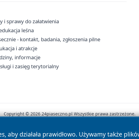
y i sprawy do załatwienia
edukacja leśna
cznie - kontakt, badania, zgłoszenia pilne
kacja i atrakcje
dziny, informacje
ługi i zasięg terytorialny
Copyright © 2026 24piaseczno.pl Wszystkie prawa zastrzeżone.
es, aby działała prawidłowo. Używamy także plik
News
Autorzy
Polityka Prywatności
Polityka Cookie