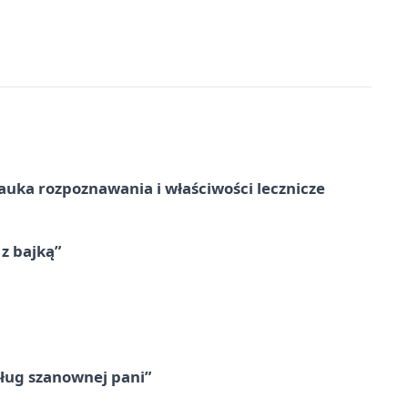
– nauka rozpoznawania i właściwości lecznicze
 z bajką”
ług szanownej pani”