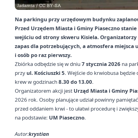
Na parkingu przy urzędowym budynku zaplanowa
Przed Urzędem Miasta i Gminy Piaseczno stanie
wejściu od strony skweru Kisiela. Organizatorzy 
zapas dla potrzebujących, a atmosfera miejsca u
i osób po raz pierwszy.
Zbiórka odbędzie się w dniu
7 stycznia 2026
na par
przy
ul. Kościuszki 5
. Wejście do krwiobusa będzie
krew w godzinach
8.30 do 13.00
.
Organizatorem akcji jest
Urząd Miasta i Gminy Pi
2026 rok. Osoby planujące udział powinny pamiętać
przed oddaniem krwi - to ułatwi procedurę i zwięk
na podstawie:
UM Piaseczno
.
Autor:
krystian