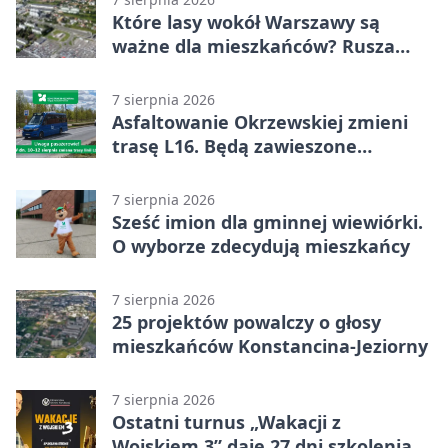
Które lasy wokół Warszawy są
ważne dla mieszkańców? Rusza
geoankieta
7 sierpnia 2026
Asfaltowanie Okrzewskiej zmieni
trasę L16. Będą zawieszone
przystanki
7 sierpnia 2026
Sześć imion dla gminnej wiewiórki.
O wyborze zdecydują mieszkańcy
7 sierpnia 2026
25 projektów powalczy o głosy
mieszkańców Konstancina-Jeziorny
7 sierpnia 2026
Ostatni turnus „Wakacji z
Wojskiem 3” daje 27 dni szkolenia i