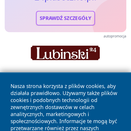
SPRAWDŹ SZCZEGÓŁY
autopromocja
Nasza strona korzysta z plików cookies, aby
działała prawidłowo. Używamy także plików
cookies i podobnych technologii od
zewnętrznych dostawców w celach
Copyright © 2026 24piaseczno.pl Wszystkie prawa
analitycznych, marketingowych i
zastrzeżone.
społecznościowych. Informacje te mogą być
przetwarzane również przez naszych