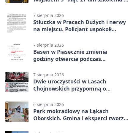
około 6000 zł
7 sierpnia 2026
Stłuczka w Pracach Dużych i nerwy
na miejscu. Policjant uspokoił
sytuację
7 sierpnia 2026
Basen w Piasecznie zmienia
godziny otwarcia podczas
weekendu
7 sierpnia 2026
Dwie uroczystości w Lasach
Chojnowskich przypomną o
walkach i ofiarach sierpnia 1944
6 sierpnia 2026
Park mokradłowy na Łąkach
Oborskich. Gmina i eksperci tworzą
koncepcję