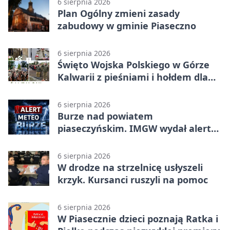
6 sierpnia 2026
Plan Ogólny zmieni zasady
zabudowy w gminie Piaseczno
6 sierpnia 2026
Święto Wojska Polskiego w Górze
Kalwarii z pieśniami i hołdem dla
bohaterów
6 sierpnia 2026
Burze nad powiatem
piaseczyńskim. IMGW wydał alert
drugiego stopnia
6 sierpnia 2026
W drodze na strzelnicę usłyszeli
krzyk. Kursanci ruszyli na pomoc
6 sierpnia 2026
W Piasecznie dzieci poznają Ratka i