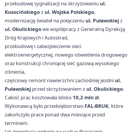
przebudowę sygnalizacji na skrzyżowaniu
ul.
Kusocińskiego
z
ul. Wojska Polskiego
,
modernizację świateł na połączeniu
ul. Puławskiej
z
ul. Okulickiego
we współpracy z Generalną Dyrekcją
Dróg Krajowych i Autostrad,
przebudowę i zabezpieczenie sieci
elektroenergetycznej, nowego oświetlenia drogowego
oraz konstrukcji chroniącej sieć gazową wysokiego
ciśnienia,
częściowy remont nawierzchni zachodniej jezdni
ul.
Puławskiej
przed skrzyżowaniem z
ul. Okulickiego
.
Całość prac kosztowała blisko
10,2 mln zł
.
Wykonawcą było przedsiębiorstwo
FAL-BRUK
, które
zakończyło prace ponad dwa miesiące przed
terminem.
Jak inwestycja wpłynie na ruch w Piasecznie