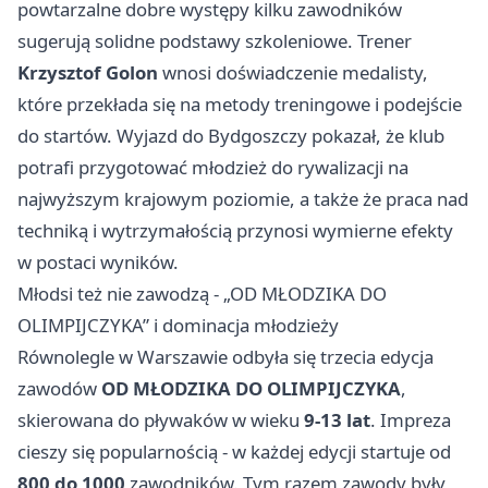
powtarzalne dobre występy kilku zawodników
sugerują solidne podstawy szkoleniowe. Trener
Krzysztof Golon
wnosi doświadczenie medalisty,
które przekłada się na metody treningowe i podejście
do startów. Wyjazd do Bydgoszczy pokazał, że klub
potrafi przygotować młodzież do rywalizacji na
najwyższym krajowym poziomie, a także że praca nad
techniką i wytrzymałością przynosi wymierne efekty
w postaci wyników.
Młodsi też nie zawodzą - „OD MŁODZIKA DO
OLIMPIJCZYKA” i dominacja młodzieży
Równolegle w Warszawie odbyła się trzecia edycja
zawodów
OD MŁODZIKA DO OLIMPIJCZYKA
,
skierowana do pływaków w wieku
9-13 lat
. Impreza
cieszy się popularnością - w każdej edycji startuje od
800 do 1000
zawodników. Tym razem zawody były