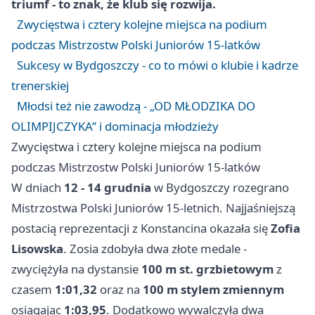
triumf - to znak, że klub się rozwija.
Zwycięstwa i cztery kolejne miejsca na podium
podczas Mistrzostw Polski Juniorów 15-latków
Sukcesy w Bydgoszczy - co to mówi o klubie i kadrze
trenerskiej
Młodsi też nie zawodzą - „OD MŁODZIKA DO
OLIMPIJCZYKA” i dominacja młodzieży
Zwycięstwa i cztery kolejne miejsca na podium
podczas Mistrzostw Polski Juniorów 15-latków
W dniach
12 - 14 grudnia
w Bydgoszczy rozegrano
Mistrzostwa Polski Juniorów 15-letnich. Najjaśniejszą
postacią reprezentacji z Konstancina okazała się
Zofia
Lisowska
. Zosia zdobyła dwa złote medale -
zwyciężyła na dystansie
100 m st. grzbietowym
z
czasem
1:01,32
oraz na
100 m stylem zmiennym
osiągając
1:03,95
. Dodatkowo wywalczyła dwa