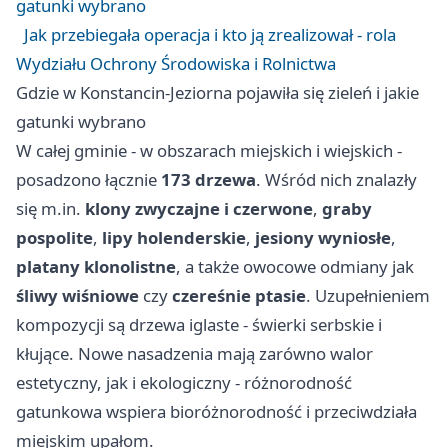
gatunki wybrano
Jak przebiegała operacja i kto ją zrealizował - rola
Wydziału Ochrony Środowiska i Rolnictwa
Gdzie w Konstancin-Jeziorna pojawiła się zieleń i jakie
gatunki wybrano
W całej gminie - w obszarach miejskich i wiejskich -
posadzono łącznie
173 drzewa
. Wśród nich znalazły
się m.in.
klony zwyczajne i czerwone
,
graby
pospolite
,
lipy holenderskie
,
jesiony wyniosłe
,
platany klonolistne
, a także owocowe odmiany jak
śliwy wiśniowe
czy
czereśnie ptasie
. Uzupełnieniem
kompozycji są drzewa iglaste - świerki serbskie i
kłujące. Nowe nasadzenia mają zarówno walor
estetyczny, jak i ekologiczny - różnorodność
gatunkowa wspiera bioróżnorodność i przeciwdziała
miejskim upałom.