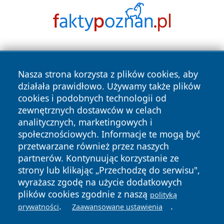
Nasza strona korzysta z plików cookies, aby
działała prawidłowo. Używamy także plików
cookies i podobnych technologii od
zewnętrznych dostawców w celach
Copyright © 2026 24piaseczno.pl Wszystkie prawa
analitycznych, marketingowych i
zastrzeżone.
społecznościowych. Informacje te mogą być
przetwarzane również przez naszych
partnerów. Kontynuując korzystanie ze
Polityka
Polityka
News
Autorzy
strony lub klikając „Przechodzę do serwisu",
Prywatności
Cookies
wyrażasz zgodę na użycie dodatkowych
plików cookies zgodnie z naszą
polityką
.
.
prywatności
Zaawansowane ustawienia