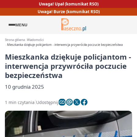
Uwaga! Upał (komunikat RSO)
Uwaga! Burze (komunikat RSO)
MENU
Strona główna
Wiadomości
Mieszkanka dziękuje policjantom - interwencja przywróciła poczucie bezpieczeństwa
Mieszkanka dziękuje policjantom -
interwencja przywróciła poczucie
bezpieczeństwa
10 grudnia 2025
1 min czytania
Udostępnij