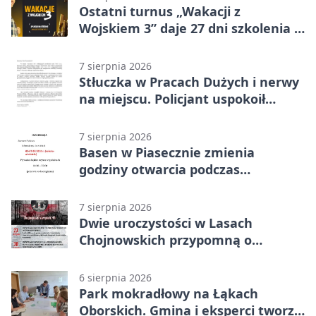
Ostatni turnus „Wakacji z
Wojskiem 3” daje 27 dni szkolenia i
około 6000 zł
7 sierpnia 2026
Stłuczka w Pracach Dużych i nerwy
na miejscu. Policjant uspokoił
sytuację
7 sierpnia 2026
Basen w Piasecznie zmienia
godziny otwarcia podczas
weekendu
7 sierpnia 2026
Dwie uroczystości w Lasach
Chojnowskich przypomną o
walkach i ofiarach sierpnia 1944
6 sierpnia 2026
Park mokradłowy na Łąkach
Oborskich. Gmina i eksperci tworzą