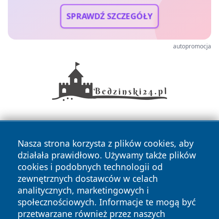
SPRAWDŹ SZCZEGÓŁY
autopromocja
Nasza strona korzysta z plików cookies, aby
działała prawidłowo. Używamy także plików
cookies i podobnych technologii od
zewnętrznych dostawców w celach
Copyright © 2026 24piaseczno.pl Wszystkie prawa
analitycznych, marketingowych i
zastrzeżone.
społecznościowych. Informacje te mogą być
przetwarzane również przez naszych