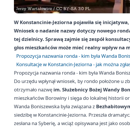
W Konstancinie-Jeziorna pojawiła się inicjatywa, k
Wniosek o nadanie nazwy dotyczy nowego ronda 
tej dzielnicy. Sprawą zajmie się zespół konsulta
głos mieszkańców może mieć realny wpływ na mi
Propozycja nazwania ronda - kim była Wanda Boni
Konsultacje w Konstancin-Jeziorna - jak można zgła
Propozycja nazwania ronda - kim była Wanda Bonis
Do urzędu wpłynął wniosek, by rondo położone u z
otrzymało nazwę
im. Służebnicy Bożej Wandy Bon
mieszkańców Borowiny i sięga do lokalnej historii or
Wanda Boniszewska była związana z
Bezhabitowym
siedzibę w Konstancinie-Jeziorna. Przeszła dramatyc
zesłana na Syberię, a wciąż opisywana jest jako os