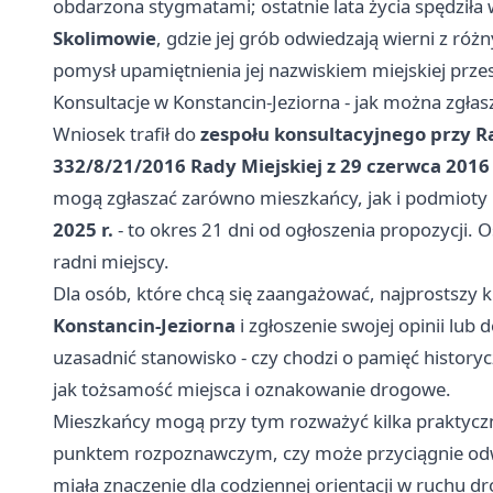
obdarzona stygmatami; ostatnie lata życia spędziła
Skolimowie
, gdzie jej grób odwiedzają wierni z róż
pomysł upamiętnienia jej nazwiskiem miejskiej przes
Konsultacje w Konstancin-Jeziorna - jak można zgłas
Wniosek trafił do
zespołu konsultacyjnego przy Ra
332/8/21/2016 Rady Miejskiej z 29 czerwca 2016 
mogą zgłaszać zarówno mieszkańcy, jak i podmioty
2025 r.
- to okres 21 dni od ogłoszenia propozycji.
radni miejscy.
Dla osób, które chcą się zaangażować, najprostszy k
Konstancin-Jeziorna
i zgłoszenie swojej opinii lub 
uzasadnić stanowisko - czy chodzi o pamięć historycz
jak tożsamość miejsca i oznakowanie drogowe.
Mieszkańcy mogą przy tym rozważyć kilka praktyczny
punktem rozpoznawczym, czy może przyciągnie odwi
miała znaczenie dla codziennej orientacji w ruchu d