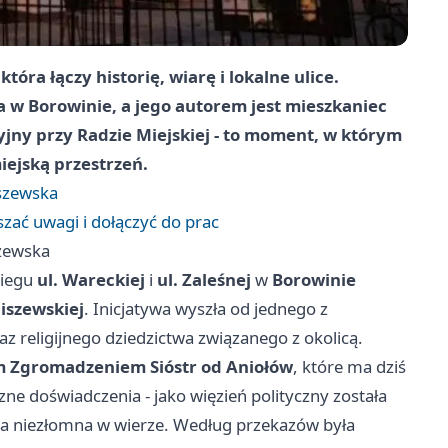
tóra łączy historię, wiarę i lokalne ulice.
w Borowinie, a jego autorem jest mieszkaniec
cyjny przy Radzie Miejskiej - to moment, w którym
ejską przestrzeń.
szewska
szać uwagi i dołączyć do prac
zewska
biegu
ul. Wareckiej
i
ul. Zaleśnej
w
Borowinie
iszewskiej
. Inicjatywa wyszła od jednego z
az religijnego dziedzictwa związanego z okolicą.
 Zgromadzeniem Sióstr od Aniołów
, które ma dziś
zne doświadczenia - jako więzień polityczny została
oba niezłomna w wierze. Według przekazów była