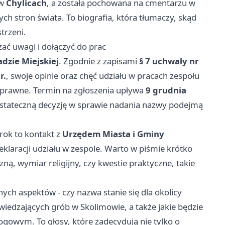
 w
Chylicach
, a została pochowana na cmentarzu w
nych stron świata. To biografia, która tłumaczy, skąd
trzeni.
zać uwagi i dołączyć do prac
dzie Miejskiej
. Zgodnie z zapisami
§ 7 uchwały nr
r.
, swoje opinie oraz chęć udziału w pracach zespołu
 prawne. Termin na zgłoszenia upływa
9 grudnia
 Ostateczną decyzję w sprawie nadania nazwy podejmą
rok to kontakt z
Urzędem Miasta i Gminy
deklaracji udziału w zespole. Warto w piśmie krótko
ną, wymiar religijny, czy kwestie praktyczne, takie
ch aspektów - czy nazwa stanie się dla okolicy
edzających grób w Skolimowie, a także jakie będzie
rogowym. To głosy, które zadecydują nie tylko o