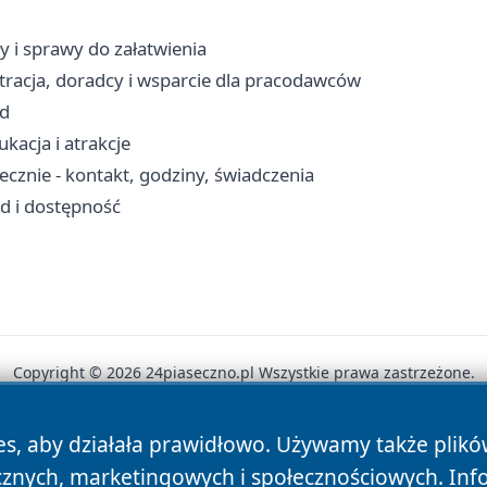
y i sprawy do załatwienia
stracja, doradcy i wsparcie dla pracodawców
zd
kacja i atrakcje
znie - kontakt, godziny, świadczenia
zd i dostępność
Copyright © 2026 24piaseczno.pl Wszystkie prawa zastrzeżone.
es, aby działała prawidłowo. Używamy także plik
News
Autorzy
Polityka Prywatności
Polityka Cookie
cznych, marketingowych i społecznościowych. Inf