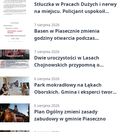
Stłuczka w Pracach Dużych i nerwy
na miejscu. Policjant uspokoił
sytuację
7 sierpnia 2026
Basen w Piasecznie zmienia
godziny otwarcia podczas
weekendu
7 sierpnia 2026
Dwie uroczystości w Lasach
Chojnowskich przypomną o
walkach i ofiarach sierpnia 1944
6 sierpnia 2026
Park mokradłowy na Łąkach
Oborskich. Gmina i eksperci tworzą
koncepcję
6 sierpnia 2026
Plan Ogólny zmieni zasady
zabudowy w gminie Piaseczno