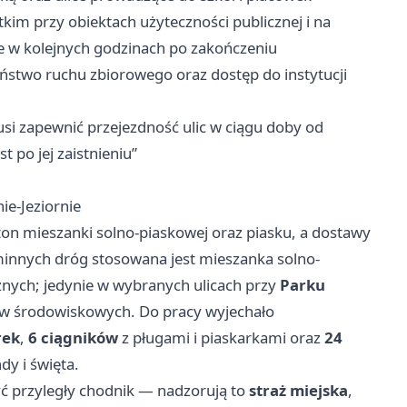
im przy obiektach użyteczności publicznej i na
że w kolejnych godzinach po zakończeniu
two ruchu zbiorowego oraz dostęp do instytucji
 zapewnić przejezdność ulic w ciągu doby od
 po jej zaistnieniu”
ie-Jeziornie
ton mieszanki solno-piaskowej oraz piasku, a dostawy
minnych dróg stosowana jest mieszanka solno-
nych; jedynie w wybranych ulicach przy
Parku
dów środowiskowych. Do pracy wyjechało
rek
,
6 ciągników
z pługami i piaskarkami oraz
24
dy i święta.
ć przyległy chodnik — nadzorują to
straż miejska
,