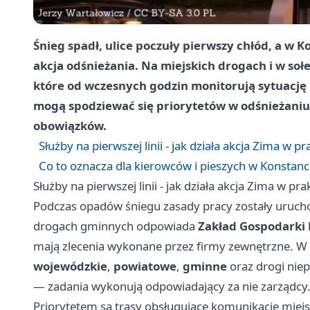
Śnieg spadł, ulice poczuły pierwszy chłód, a w 
akcja odśnieżania. Na miejskich drogach i w soł
które od wczesnych godzin monitorują sytuację 
mogą spodziewać się priorytetów w odśnieżaniu
obowiązków.
Służby na pierwszej linii - jak działa akcja Zima w p
Co to oznacza dla kierowców i pieszych w Konstanci
Służby na pierwszej linii - jak działa akcja Zima w pra
Podczas opadów śniegu zasady pracy zostały uruch
drogach gminnych odpowiada
Zakład Gospodarki
mają zlecenia wykonane przez firmy zewnętrzne. W z
wojewódzkie
,
powiatowe
,
gminne
oraz drogi niep
— zadania wykonują odpowiadający za nie zarządcy
Priorytetem są trasy obsługujące komunikację miejs