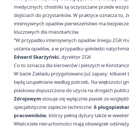
medycznych; chodniki są oczyszczane przede wszystk
dojściach do przystanków. W praktyce oznacza to, 
intensywnych opadów pierwszeństwo ma bezpieczeńs
kluczowych dla mieszkańców.
“W przypadku intensywnych opadów śniegu ZGK musi
ustania opadów, a w przypadku gołoledzi natychmiast
Edward Skarżyński
, dyrektor ZGK
Co to oznacza dla kierowców i pieszych w Konstancin
W bazie Zakładu przygotowano już zapasy: kilkaset 
będą uzupełniane według potrzeb. Na większości g
piaskowa dopuszczona do użycia na drogach publicz
Zdrojowym
stosuje się wyłącznie piasek ze wzglę
specjalistyczne zaplecze techniczne:
6 pługopiaska
pracowników
, którzy pełnią dyżury także w weeken
Właściciele nieruchomości mają obowiązek odśnieży