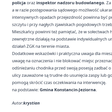
policja
oraz
inspektor nadzoru budowlanego
. Z
a w razie postępowania sądowego możliwość ukara
intensywnych opadach przejezdność powinna być p
szczytu i przy nagłych zjawiskach pogodowych trzeba
Mieszkańcy powinni też pamiętać, że w sołectwach
zewnętrzne działają na podstawie indywidualnych u
działań ZGK na terenie miasta.
Dodatkowe wskazówki i praktyczna uwaga dla mies
uwagę na oznaczenia i nie blokować miejsc przezna
odśnieżaniu chodnika przed swoją posesją zadbać o b
ulicy zauważone są trudne do usunięcia zaspy lub go
pomogą skrócić czas oczekiwania na interwencję.
na podstawie:
Gmina Konstancin-Jeziorna
.
Autor:
krystian